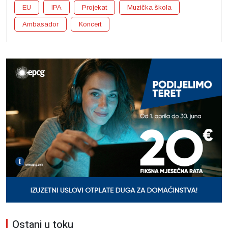
EU
IPA
Projekat
Muzička škola
Ambasador
Koncert
Ostani u toku