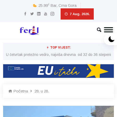
c
25.99
Bar, Crna Gora
7 Aug. 2026.
TOP VIJEST:
peni
U četvrtak pretežno vedro, najviša dnevna od 32 do 36 stepeni
U č
Početna
28. u 28.