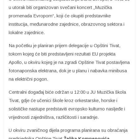
u utorak biti organizovan svečani koncert „Muzička
promenada Evropom“, koji će okupiti predstavnike
institucija, međunarodne zajednice, obrazovnog sektora i
lokalne zajednice.
Na početku je planiran prijem delegacije u Opštini Tivat,
tokom kojeg će biti predstavljeni rezultati EU projekta
Apollo, u okviru kojeg je na zgradi Opštine Tivat postavljena
fotonaponska elektrana, dok je u planu i nabavka minibusa
na električni pogon.
Centralni događaj biće održan u 12:00 u JU Muzička škola
Tivat, gdje će učenici škole kroz orkestarske, horske i
solističke nastupe predstaviti evropsko kulturno nasljeđe i
vrijednosti zajedništva, različitosti i saradnje.
U okviru zvaničnog dijela programa planirana su obraćanja
predsjednika Opštine Tivat
Željka
Komnenovića
,