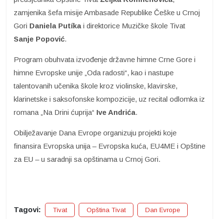
zamjenika šefa misije Ambasade Republike Češke u Crnoj
Gori
Daniela
Putíka
i direktorice Muzičke škole Tivat
Sanje Popović
.
Program obuhvata izvođenje državne himne Crne Gore i
himne Evropske unije „Oda radosti“, kao i nastupe
talentovanih učenika škole kroz violinske, klavirske,
klarinetske i saksofonske kompozicije, uz recital odlomka iz
romana „Na Drini ćuprija“
Ive Andrića
.
Obilježavanje Dana Evrope organizuju projekti koje
finansira Evropska unija – Evropska kuća, EU4ME i Opštine
za EU – u saradnji sa opštinama u Crnoj Gori.
Tagovi:
Tivat
Opština Tivat
Dan Evrope