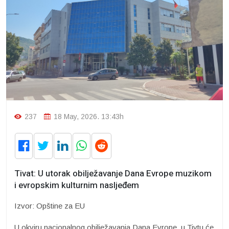
237
18 May, 2026. 13:43h
Tivat: U utorak obilježavanje Dana Evrope muzikom
i evropskim kulturnim nasljeđem
Izvor: Opštine za EU
U okviru nacionalnog obilježavanja Dana Evrope, u Tivtu će