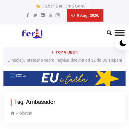
c
30.51
Bar, Crna Gora
9 Aug. 2026.
TOP VIJEST:
eni
U nedjelju pretežno vedro, najviša dnevna od 32 do 36 stepeni
U 
Tag: Ambasador
Početna