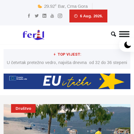
c
29.92
Bar, Crna Gora
6 Aug. 2026.
TOP VIJEST:
peni
U četvrtak pretežno vedro, najviša dnevna od 32 do 36 stepeni
U č
Društvo