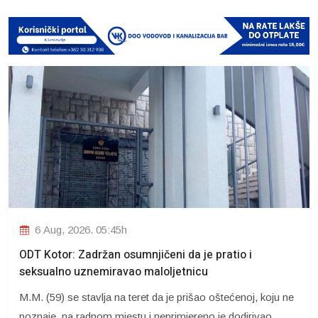
6 Aug, 2026. 05:45h
ODT Kotor: Zadržan osumnjičeni da je pratio i
seksualno uznemiravao maloljetnicu
M.M. (59) se stavlja na teret da je prišao oštećenoj, koju ne
poznaje, na radnom mjestu i neprimjereno je dodirivao,