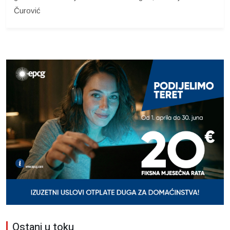
Čurović
Ostani u toku