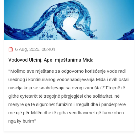
6 Aug, 2026. 08:40h
Vodovod Ulcinj: Apel mještanima Mida
"Molimo sve mještane za odgovorno korišćenje vode radi
urednog i kontinuiranog vodosnabdijevanja Mida i svih ostali
naselja koja se snabdijevaju sa ovog izvorišta"/"Ftojmë të
gjithë qytetarët të tregojnë përgjegjësi dhe solidaritet, në
mënyrë që të sigurohet furnizim i rregullt dhe i pandërprerë
me ujë për Millën dhe të gjitha vendbanimet që furnizohen
nga ky burim"