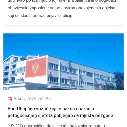
dodirivao po licu i ljubio joj ruke. Maloljetnica je o događaju
obavijestila zaposlene na poslovima obezbjeđenja objekta,
koji su slučaj odmah prijavili policiji"
5 Aug, 2026. 07:25h
Bar: Uhapšen vozač koji je nakon obaranja
petogodišnjeg djeteta pobjegao sa mjesta nezgode
J.P. (27) osumnjičen da je je juče na lokalnom putu u