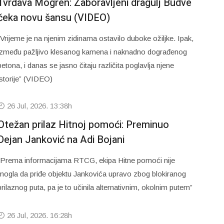
Tvrđava Mogren: Zaboravljeni dragulj Budve
čeka novu šansu (VIDEO)
“Vrijeme je na njenim zidinama ostavilo duboke ožiljke. Ipak,
između pažljivo klesanog kamena i naknadno dograđenog
betona, i danas se jasno čitaju različita poglavlja njene
istorije” (VIDEO)
26 Jul, 2026. 13:38h
Otežan prilaz Hitnoj pomoći: Preminuo
Dejan Janković na Adi Bojani
“Prema informacijama RTCG, ekipa Hitne pomoći nije
mogla da priđe objektu Jankovića upravo zbog blokiranog
prilaznog puta, pa je to učinila alternativnim, okolnim putem”
26 Jul, 2026. 16:28h