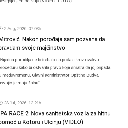
nestrpljenjem očekuju (VIDEO, FOTO)
2 Aug, 2026. 07:03h
Mitrović: Nakon porođaja sam pozvana da
pravdam svoje majčinstvo
“Nijedna porodilja ne bi trebalo da prolazi kroz ovakvu
proceduru kako bi ostvarila pravo koje smatra da joj pripada.
U međuvremenu, Glavni administrator Opštine Budva
usvojio je moju žalbu”
28 Jul, 2026. 12:21h
IPA RACE 2: Nova sanitetska vozila za hitnu
pomoć u Kotoru i Ulcinju (VIDEO)