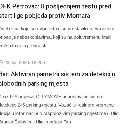
OFK Petrovac: U posljednjem testu pred
start lige pobjeda protiv Mornara
Duel ekipa koje se ovog ljeta nisu proslavili na evrosceni
pripao je nebeskoplavima, koji su na poluvremenu imali
velikih tri gola prednosti
23 Jul, 2026. 18:25h
Bar: Aktiviran pametni sistem za detekciju
slobodnih parking mjesta
Kroz IPA projekat CITYMOVE uspostavljen sistem
detekcije 245 parking mjesta: Vozači u realnom vremenu
dobijaju informacije o raspoloživim parking mjestima u Ulici
Branka Čalovića i Ulici maršala Tita