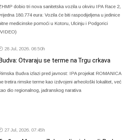
ZHMP dobio tri nova sanitetska vozila u okviru IPA Race 2,
vrijedna 180.774 eura: Vozila će biti raspodijeljena u jedinice
hitne medicinske pomoći u Kotoru, Ulcinju i Podgorici
(VIDEO)
28 Jul, 2026. 06:50h
Budva: Otvaraju se terme na Trgu crkava
Rimska Budva izlazi pred javnost: IPA projekat ROMANICA
ne tretira rimske terme kao izdvojeni arheološki lokalitet, već
kao dio regionalnog, jadranskog narativa
27 Jul, 2026. 07:45h