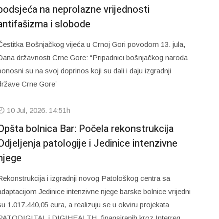
podsjeća na neprolazne vrijednosti
antifašizma i slobode
Čestitka Bošnjačkog vijeća u Crnoj Gori povodom 13. jula,
Dana državnosti Crne Gore: “Pripadnici bošnjačkog naroda
ponosni su na svoj doprinos koji su dali i daju izgradnji
države Crne Gore”
10 Jul, 2026. 14:51h
Opšta bolnica Bar: Počela rekonstrukcija
Odjeljenja patologije i Jedinice intenzivne
njege
Rekonstrukcija i izgradnji novog Patološkog centra sa
adaptacijom Jedinice intenzivne njege barske bolnice vrijedni
su 1.017.440,05 eura, a realizuju se u okviru projekata
PATODIGITAL i DIGIHEALTH, finansiranih kroz Interreg