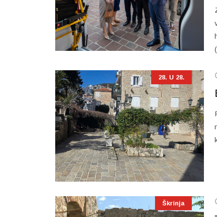
28. U 28.
Škrinja