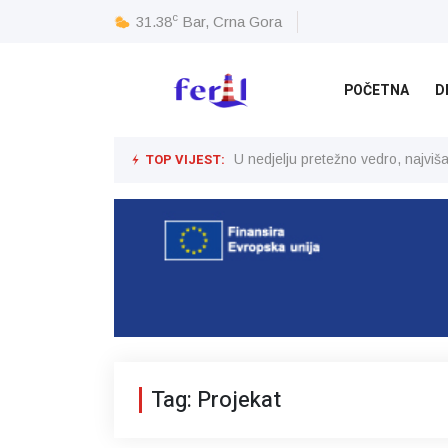
c
31.38
Bar, Crna Gora
POČETNA
D
TOP VIJEST:
U nedjelju pretežno vedro, najvi
Tag: Projekat