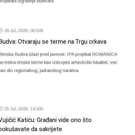
projekata izgradnje bulevara
28 Jul, 2026. 06:50h
Budva: Otvaraju se terme na Trgu crkava
Rimska Budva izlazi pred javnost: IPA projekat ROMANICA
ne tretira rimske terme kao izdvojeni arheološki lokalitet, već
kao dio regionalnog, jadranskog narativa
25 Jul, 2026. 14:43h
Vujičić Katiću: Građani vide ono što
pokušavate da sakrijete