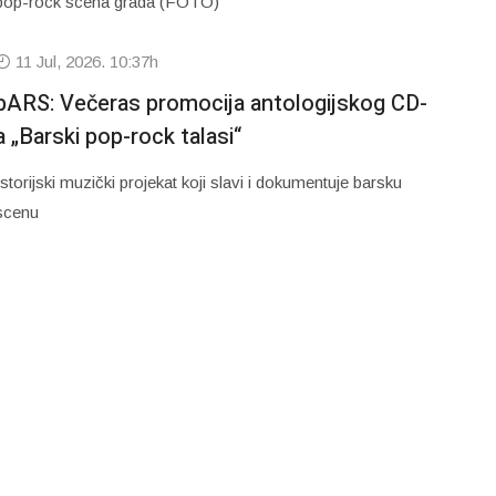
pop-rock scena grada (FOTO)
11 Jul, 2026. 10:37h
bARS: Večeras promocija antologijskog CD-
a „Barski pop-rock talasi“
Istorijski muzički projekat koji slavi i dokumentuje barsku
scenu