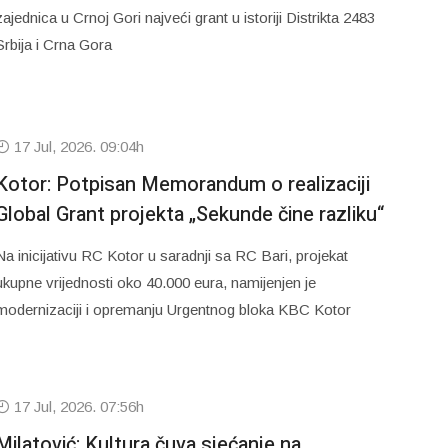
zajednica u Crnoj Gori najveći grant u istoriji Distrikta 2483
Srbija i Crna Gora
17 Jul, 2026. 09:04h
Kotor: Potpisan Memorandum o realizaciji
Global Grant projekta „Sekunde čine razliku“
Na inicijativu RC Kotor u saradnji sa RC Bari, projekat
ukupne vrijednosti oko 40.000 eura, namijenjen je
modernizaciji i opremanju Urgentnog bloka KBC Kotor
17 Jul, 2026. 07:56h
Milatović: Kultura čuva sjećanje na