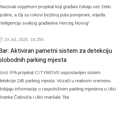
“Nazivati uspjehom projekat koji građani čekaju već četiri
godine, a čiji su rokovi bezbroj puta pomjerani, vrijeđa
inteligenciju svakog građanina Herceg Novog”
23 Jul, 2026. 18:25h
Bar: Aktiviran pametni sistem za detekciju
slobodnih parking mjesta
Kroz IPA projekat CITYMOVE uspostavljen sistem
detekcije 245 parking mjesta: Vozači u realnom vremenu
dobijaju informacije o raspoloživim parking mjestima u Ulici
Branka Čalovića i Ulici maršala Tita