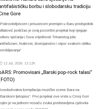
antifašističku borbu i slobodarsku tradiciju
Crne Gore
“Pokroviteljstvom i prisustvom premijeri u Baru predsjednik
Milatović podržao je ovaj pozorišni projekat koji njeguje
kulturu sjećanja i čuva vrijednosti Trinaestog jula:
antifašizam, hrabrost, dostojanstvo i otpor svakom obliku
porobljavanja”
12 Jul, 2026. 13:12h
bARS: Promovisani „Barski pop-rock talasi“
(FOTO)
Sveobuhvatna kompilacija muzičke scene Bara na
„Barskom ljetopisu“: Prvi projekat ove vrste u Crnoj Gori
kojim je na jednom nosaču zvuka predstavljena cjelovita