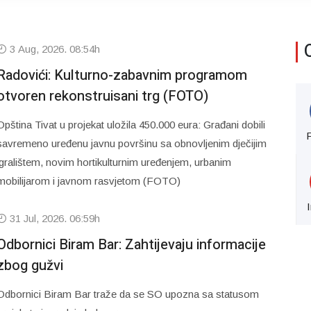
3 Aug, 2026. 08:54h
Radovići: Kulturno-zabavnim programom
otvoren rekonstruisani trg (FOTO)
Opština Tivat u projekat uložila 450.000 eura: Građani dobili
savremeno uređenu javnu površinu sa obnovljenim dječijim
igralištem, novim hortikulturnim uređenjem, urbanim
mobilijarom i javnom rasvjetom (FOTO)
31 Jul, 2026. 06:59h
Odbornici Biram Bar: Zahtijevaju informacije
zbog gužvi
Odbornici Biram Bar traže da se SO upozna sa statusom