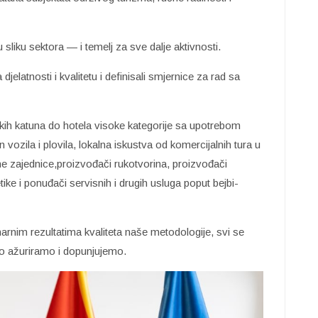
sliku sektora — i temelj za sve dalje aktivnosti.
jelatnosti i kvalitetu i definisali smjernice za rad sa
kih katuna do hotela visoke kategorije sa upotrebom
n vozila i plovila, lokalna iskustva od komercijalnih tura u
alne zajednice,proizvođači rukotvorina, proizvođači
ike i ponuđači servisnih i drugih usluga poput bejbi-
narnim rezultatima kvaliteta naše metodologije, svi se
o ažuriramo i dopunjujemo.