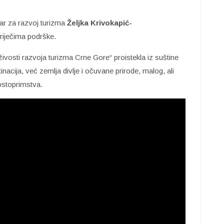
ar za razvoj turizma
Željka Krivokapić-
 riječima podrške.
rživosti razvoja turizma Crne Gore“ proistekla iz suštine
nacija, već zemlja divlje i očuvane prirode, malog, ali
ostoprimstva.