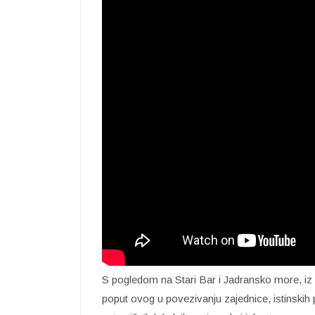
S pogledom na Stari Bar i Jadransko more, iz
poput ovog u povezivanju zajednice, istinskih p