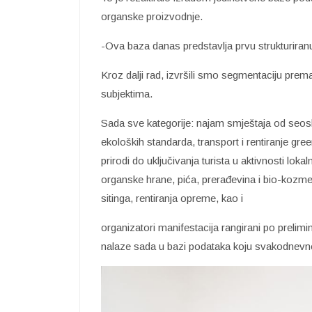
organske proizvodnje.
-Ova baza danas predstavlja prvu strukturiranu 
Kroz dalji rad, izvršili smo segmentaciju prema d
subjektima.
Sada sve kategorije: najam smještaja od seos
ekoloških standarda, transport i rentiranje gree
prirodi do uključivanja turista u aktivnosti lok
organske hrane, pića, prerađevina i bio-kozmet
sitinga, rentiranja opreme, kao i
organizatori manifestacija rangirani po prelimi
nalaze sada u bazi podataka koju svakodnevn