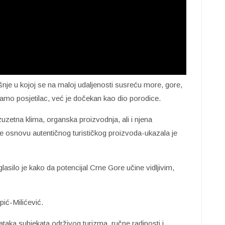
je u kojoj se na maloj udaljenosti susreću more, gore,
je samo posjetilac, već je dočekan kao dio porodice.
zuzetna klima, organska proizvodnja, ali i njena
ine osnovu autentičnog turističkog proizvoda-ukazala je
glasilo je kako da potencijal Crne Gore učine vidljivim,
pić-Milićević.
ataka subjekata održivog turizma, ručne radinosti i