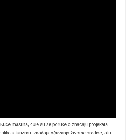
 Kuće maslina, čule su se poruke o značaju projekata
rilika u turizmu, značaju očuvanja životne sredine, ali i