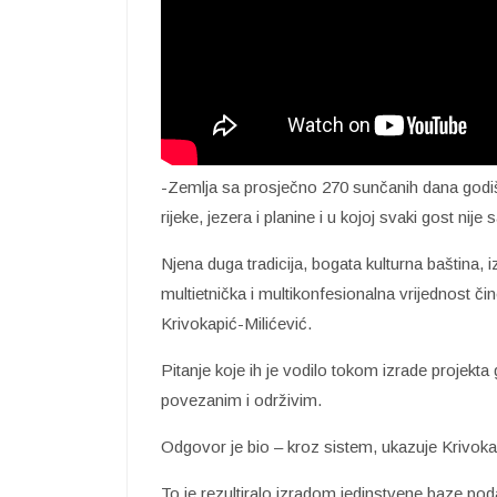
-Zemlja sa prosječno 270 sunčanih dana godišn
rijeke, jezera i planine i u kojoj svaki gost ni
Njena duga tradicija, bogata kulturna baština, i
multietnička i multikonfesionalna vrijednost č
Krivokapić-Milićević.
Pitanje koje ih je vodilo tokom izrade projekta 
povezanim i održivim.
Odgovor je bio – kroz sistem, ukazuje Krivoka
To je rezultiralo izradom jedinstvene baze pod