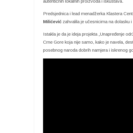
autentičnih lokalnih proizvoda i iskustava.
Predsjednica i lead menadžerka Klastera Cent
Milićević
zahvalila je učesnicima na dolasku i
Istakla je da je ideja projekta „Unapređenje od
Crne Gore koja nije samo, kako je navela, desti
posebnog naroda dobrih namjera i iskrenog g