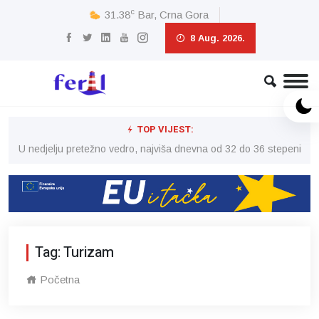
c
31.38
Bar, Crna Gora
8 Aug. 2026.
TOP VIJEST:
eni
U nedjelju pretežno vedro, najviša dnevna od 32 do 36 stepeni
U 
Tag: Turizam
Početna