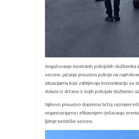
Angažovanje inostranih policijskih službenika 
sezone, jačanje prisustva policije na najfrekven
situacijama koje zahtijevaju komunikaciju sa s
dolaze iz država iz kojih policijski službenici u
Njihovo prisustvo doprinosi bržoj razmjeni info
organizacijama i efikasnijem rješavanju event
ljetnje turističke sezone.