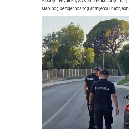
Albanije, Hrvatske, Sjeverne Makedonije, Itali
stabilnog bezbjednosnog ambijenta i bezbjednos