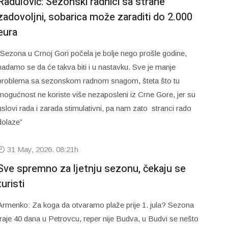
Radulović: Sezonski radnici sa strane
zadovoljni, sobarica može zaraditi do 2.000
eura
“Sezona u Crnoj Gori počela je bolje nego prošle godine,
nadamo se da će takva biti i u nastavku. Sve je manje
problema sa sezonskom radnom snagom, šteta što tu
mogućnost ne koriste više nezaposleni iz Crne Gore, jer su
uslovi rada i zarada stimulativni, pa nam zato stranci rado
dolaze”
31 May, 2026. 08:21h
Sve spremno za ljetnju sezonu, čekaju se
turisti
Armenko: Za koga da otvaramo plaže prije 1. jula? Sezona
traje 40 dana u Petrovcu, reper nije Budva, u Budvi se nešto