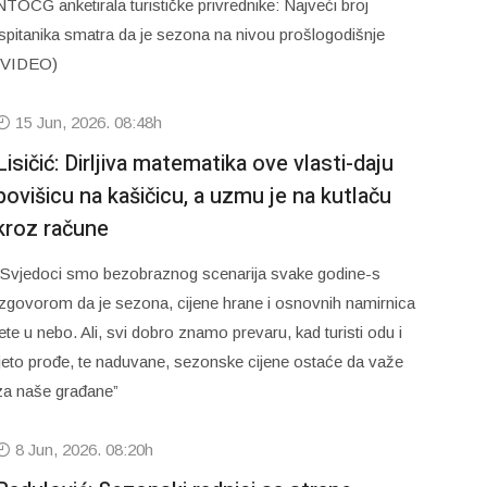
NTOCG anketirala turističke privrednike: Najveći broj
ispitanika smatra da je sezona na nivou prošlogodišnje
(VIDEO)
15 Jun, 2026. 08:48h
Lisičić: Dirljiva matematika ove vlasti-daju
povišicu na kašičicu, a uzmu je na kutlaču
kroz račune
“Svjedoci smo bezobraznog scenarija svake godine-s
izgovorom da je sezona, cijene hrane i osnovnih namirnica
lete u nebo. Ali, svi dobro znamo prevaru, kad turisti odu i
ljeto prođe, te naduvane, sezonske cijene ostaće da važe
za naše građane”
8 Jun, 2026. 08:20h