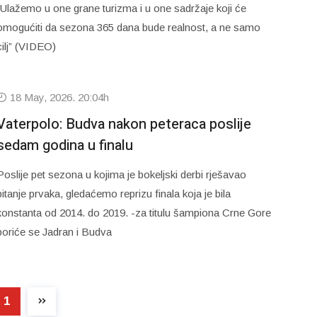
“Ulažemo u one grane turizma i u one sadržaje koji će
omogućiti da sezona 365 dana bude realnost, a ne samo
cilj” (VIDEO)
18 May, 2026. 20:04h
Vaterpolo: Budva nakon peteraca poslije
sedam godina u finalu
Poslije pet sezona u kojima je bokeljski derbi rješavao
pitanje prvaka, gledaćemo reprizu finala koja je bila
konstanta od 2014. do 2019. -za titulu šampiona Crne Gore
boriće se Jadran i Budva
1