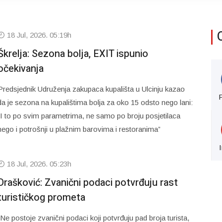
18 Jul, 2026. 05:19h
Škrelja: Sezona bolja, EXIT ispunio
očekivanja
Predsjednik Udruženja zakupaca kupališta u Ulcinju kazao
da je sezona na kupalištima bolja za oko 15 odsto nego lani:
“I to po svim parametrima, ne samo po broju posjetilaca
nego i potrošnji u plažnim barovima i restoranima”
18 Jul, 2026. 05:23h
Drašković: Zvanični podaci potvrđuju rast
turističkog prometa
“Ne postoje zvanični podaci koji potvrđuju pad broja turista,