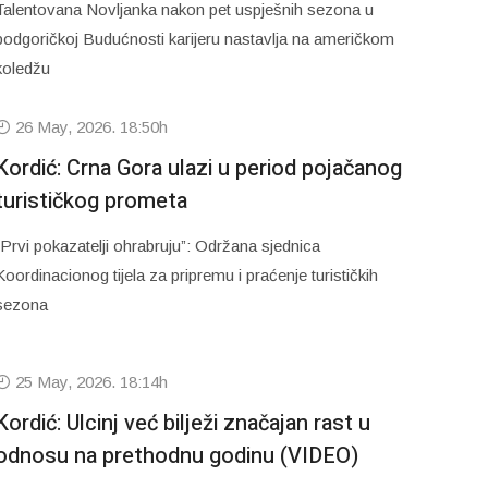
Talentovana Novljanka nakon pet uspješnih sezona u
podgoričkoj Budućnosti karijeru nastavlja na američkom
koledžu
26 May, 2026. 18:50h
Kordić: Crna Gora ulazi u period pojačanog
turističkog prometa
“Prvi pokazatelji ohrabruju”: Održana sjednica
Koordinacionog tijela za pripremu i praćenje turističkih
sezona
25 May, 2026. 18:14h
Kordić: Ulcinj već bilježi značajan rast u
odnosu na prethodnu godinu (VIDEO)