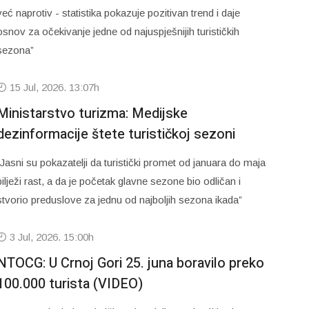
već naprotiv - statistika pokazuje pozitivan trend i daje
osnov za očekivanje jedne od najuspješnijih turističkih
sezona”
15 Jul, 2026. 13:07h
Ministarstvo turizma: Medijske
dezinformacije štete turističkoj sezoni
“Jasni su pokazatelji da turistički promet od januara do maja
bilježi rast, a da je početak glavne sezone bio odličan i
stvorio preduslove za jednu od najboljih sezona ikada”
3 Jul, 2026. 15:00h
NTOCG: U Crnoj Gori 25. juna boravilo preko
100.000 turista (VIDEO)