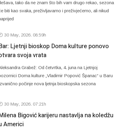
dešava, tako da ne znam što bih vam drugo rekao, sezona
će biti kao svaka, preživljavamo i preživjećemo, ali nikud
naprijed
30 May, 2026. 08:59h
Bar: Ljetnji bioskop Doma kulture ponovo
otvara svoja vrata
Aleksandra Grabež: Od četvrtka, 4. juna na Ljetnjoj
pozornici Doma kulture „Vladimir Popović Španac“ u Baru
zvanično počinje nova ljetnja bioskopska sezona
30 May, 2026. 07:21h
Milena Bigović karijeru nastavlja na koledžu
u Americi