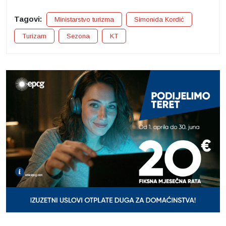
Tagovi:
Ministarstvo turizma
Simonida Kordić
Turizam
Sezona
KT