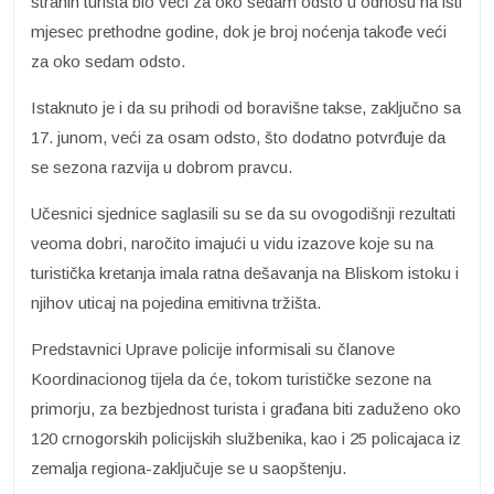
stranih turista bio veći za oko sedam odsto u odnosu na isti
mjesec prethodne godine, dok je broj noćenja takođe veći
za oko sedam odsto.
Istaknuto je i da su prihodi od boravišne takse, zaključno sa
17. junom, veći za osam odsto, što dodatno potvrđuje da
se sezona razvija u dobrom pravcu.
Učesnici sjednice saglasili su se da su ovogodišnji rezultati
veoma dobri, naročito imajući u vidu izazove koje su na
turistička kretanja imala ratna dešavanja na Bliskom istoku i
njihov uticaj na pojedina emitivna tržišta.
Predstavnici Uprave policije informisali su članove
Koordinacionog tijela da će, tokom turističke sezone na
primorju, za bezbjednost turista i građana biti zaduženo oko
120 crnogorskih policijskih službenika, kao i 25 policajaca iz
zemalja regiona-zaključuje se u saopštenju.