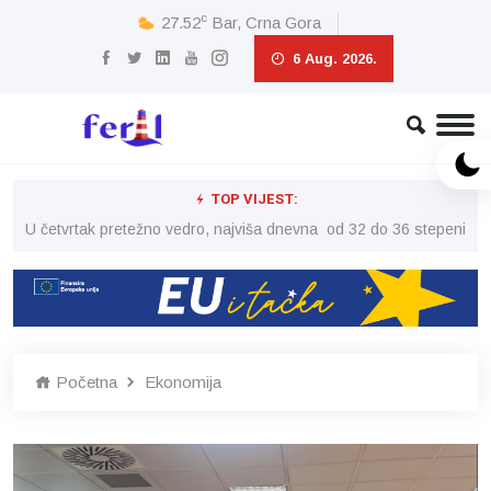
c
27.52
Bar, Crna Gora
6 Aug. 2026.
TOP VIJEST:
peni
U četvrtak pretežno vedro, najviša dnevna od 32 do 36 stepeni
U č
Početna
Ekonomija