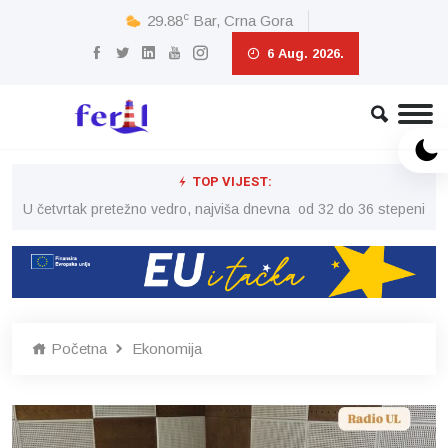
c
29.88
Bar, Crna Gora
6 Aug. 2026.
TOP VIJEST:
peni
U četvrtak pretežno vedro, najviša dnevna od 32 do 36 stepeni
U č
Početna
Ekonomija