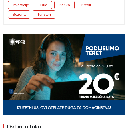
Investicije
Dug
Banka
Kredit
Sezona
Turizam
Ostani u toku