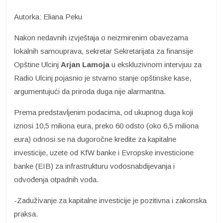
Autorka: Eliana Peku
​Nakon nedavnih izvještaja o neizmirenim obavezama
lokalnih samouprava, sekretar Sekretarijata za finansije
Opštine Ulcinj
Arjan Lamoja
u ekskluzivnom intervjuu za
Radio Ulcinj pojasnio je stvarno stanje opštinske kase,
argumentujući da priroda duga nije alarmantna.
​Prema predstavljenim podacima, od ukupnog duga koji
iznosi 10,5 miliona eura, preko 60 odsto (oko 6,5 miliona
eura) odnosi se na dugoročne kredite za kapitalne
investicije, uzete od KfW banke i Evropske investicione
banke (EIB) za infrastrukturu vodosnabdijevanja i
odvođenja otpadnih voda.
​-Zaduživanje za kapitalne investicije je pozitivna i zakonska
praksa.