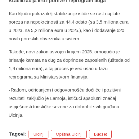
Stabilizacija kroz poreze i reprogram duga
Kao ključni pokazatelj stabilizacije ističe se rast naplate
poreza na nepokretnosti za 44,4 odsto (sa 3,5 miliona eura
u 2023. na 5,2 miliona eura u 2025.), kao i dodavanje 620
novih poreskih obveznika u sistem.
​Takođe, novi zakon usvojen krajem 2025. omogućio je
brisanje kamata na dug za doprinose zaposlenih (ušteda od
1,9 miliona eura), a taj proces je već ušao u fazu
reprograma sa Ministarstvom finansija.
​-Radom, odricanjem i odgovornošću doći će i pozitivni
rezultati-zaključio je Lamoja, ističući apsolutni značaj
uspješnosti turističke sezone za dobrobit svih građana
Ulcinja.
Tagovi:
Ulcinj
Opština Ulcinj
Budžet