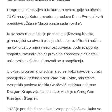
Program je nastavljen u Kulturnom centru, gdje su učenici
JU Gimnazije Kotor povodom proslave Dana Evrope izveli
predstavu „Čitanje Malog princa sada i ovdje“.
Kroz savremeno čitanje poznatog književnog klasika,
gimnazijalci su otvorili pitanja slobode, različitosti i načina
na koji društvo mjeri vrijednost čovjeka, podsjećajući da
empatija, razumijevanje i pravo na sopstveni glas ostaju
univerzalne vrijednosti-navodi se u saopštenju.
U okviru programa, prisutnima su se, kako navode, obratili
predsjednik Opštine Kotor
Vladimir Jokić
, ministarka
evropskih poslova
Maida Gorčević
, ministar odbrane
Dragan Krapović
, i ambasador Austrije u Crnoj Gori
Kristijan Štajner
.
Jokić je poručio da nas Dan Evrope podsjeća na, kako se