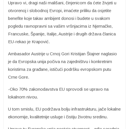
Upravo vi, dragi naši mališani, činjenicom da ćete živjeti u
otvorenoj i slobodnoj Evropi, imaćete priliku da osjetite
benefite koje takav ambijent donosi i budete u svakom
pogledu ravnopravni sa vašim vršnjacima iz Njemačke,
Francuske, Španije, Italije, Austrije i drugih država članica
EU-rekao je Krapović.
Ambasador Austrije u Crnoj Gori Kristijan Štajner naglasio
je da Evropska unija počiva na zajedništvu i konkretnim
koristima za građane, ističući podršku evropskom putu
Crne Gore.
-Oko 70% zakonodavstva EU sprovodi se upravo na
lokalnom nivou.
U tom smislu, EU podržava bolju infrastrukturu, jače lokalne
ekonomije, kvalitetnije usluge i čistiju životnu sredinu.
Upravo tu Evropska unija postaje stvarnost – gdje saradnja