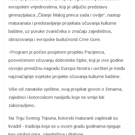
evropskim vrijednostima, koji je uključio predstavu
gimnazijalaca „Čitanje Malog princa sada i ovdje“, nastup
maturanata i predstavljanje projekata očuvanja kulturne
baštine, uz poruke zvaničnika o značaju zajedništva,
obrazovanja i evropske budućnosti Crne Gore.
-Program je počeo posjetom projektu Pacijenca,
posvećenom očuvanju dobrotske čipke, koji je ove godine
osvojio prestižnu nagradu Europa Nostra i uvršten je među
najznačajnije svjetske projekte očuvanja kulturne baštine.
Više od zanatske vještine, ovaj projekat govori o ženama,
zajednici i kotoroskom nasljeđu koje ne smije biti
zaboravljeno.
Na Trgu Svetog Tripuna, kotorski maturanti zaplesali su
kvadril - tradicija koja se u ovom gradu godinama njeguje
kao simbol mira, zajedništva i dijaloga.