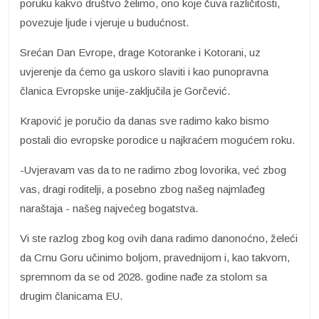
poruku kakvo društvo želimo, ono koje čuva različitosti,
povezuje ljude i vjeruje u budućnost.
Srećan Dan Evrope, drage Kotoranke i Kotorani, uz
uvjerenje da ćemo ga uskoro slaviti i kao punopravna
članica Evropske unije-zaključila je Gorčević.
Krapović je poručio da danas sve radimo kako bismo
postali dio evropske porodice u najkraćem mogućem roku.
-Uvjeravam vas da to ne radimo zbog lovorika, već zbog
vas, dragi roditelji, a posebno zbog našeg najmlađeg
naraštaja - našeg najvećeg bogatstva.
Vi ste razlog zbog kog ovih dana radimo danonoćno, želeći
da Crnu Goru učinimo boljom, pravednijom i, kao takvom,
spremnom da se od 2028. godine nađe za stolom sa
drugim članicama EU.