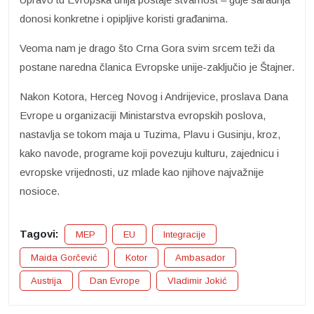
donosi konkretne i opipljive koristi građanima.
Veoma nam je drago što Crna Gora svim srcem teži da
postane naredna članica Evropske unije-zaključio je Štajner.
Nakon Kotora, Herceg Novog i Andrijevice, proslava Dana
Evrope u organizaciji Ministarstva evropskih poslova,
nastavlja se tokom maja u Tuzima, Plavu i Gusinju, kroz,
kako navode, programe koji povezuju kulturu, zajednicu i
evropske vrijednosti, uz mlade kao njihove najvažnije
nosioce.
Tagovi:
MEP
EU
Integracije
Maida Gorčević
Kotor
Ambasador
Austrija
Dan Evrope
Vladimir Jokić