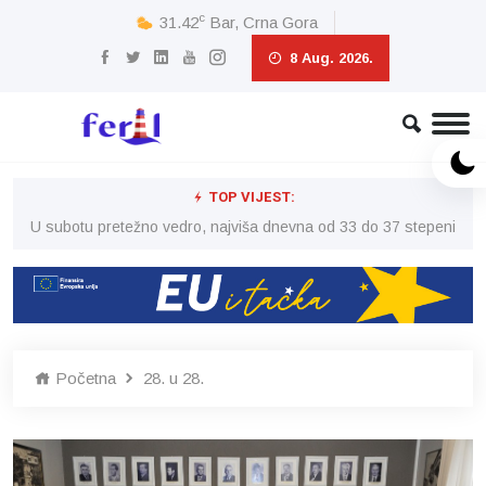
c
31.42
Bar, Crna Gora
8 Aug. 2026.
TOP VIJEST:
eni
U subotu pretežno vedro, najviša dnevna od 33 do 37 stepeni
U 
Početna
28. u 28.