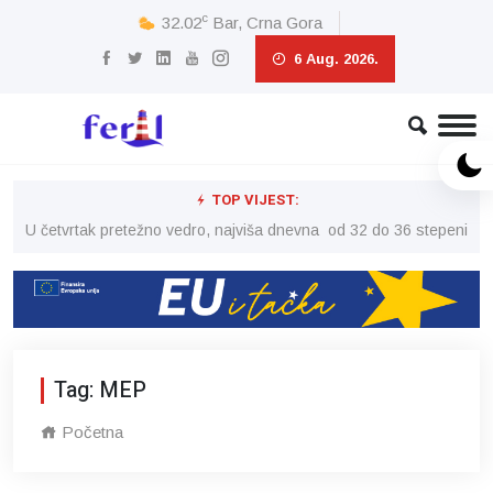
c
32.02
Bar, Crna Gora
6 Aug. 2026.
TOP VIJEST:
peni
U četvrtak pretežno vedro, najviša dnevna od 32 do 36 stepeni
U č
Tag: MEP
Početna