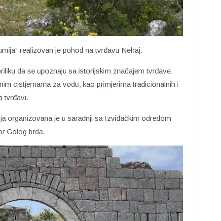
umija“ realizovan je pohod na tvrđavu Nehaj.
riliku da se upoznaju sa istorijskim značajem tvrđave,
anim cistjernama za vodu, kao primjerima tradicionalnih i
 tvrđavi.
enja organizovana je u saradnji sa Izviđačkim odredom
or Golog brda.