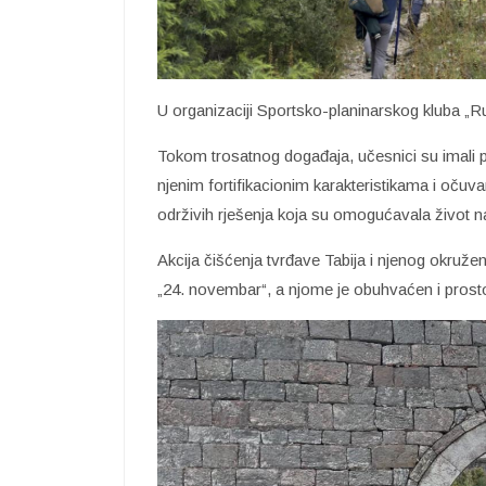
U organizaciji Sportsko-planinarskog kluba „R
Tokom trosatnog događaja, učesnici su imali p
njenim fortifikacionim karakteristikama i očuv
održivih rješenja koja su omogućavala život na
Akcija čišćenja tvrđave Tabija i njenog okruž
„24. novembar“, a njome je obuhvaćen i prost