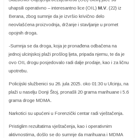
uhapsili operativno – interesantno lice (OIL)
M.V
. (22) iz
Berana, zbog sumnje da je izvršio krivično delo
neovlašćena proizvodnja, držanje i stavljanje u promet
opojnih droga.
-Sumnja se da droga, koja je pronađena odbačena na
jednoj ulcinjskoj plaži prošlog ljeta, pripada njemu, te da je
ovo OIL drogu posjedovalo radi dalje prodaje, kao i za ličnu
upotrebu.
Policijski službenici su 26. jula 2025. oko 01:30 u Ulcinju, na
plaži u naselju Donji Štoj, pronašli 20 grama marihuane i 5.6
grama droge MDMA.
Narkotici su upućeni u Forenzički centar radi vještačenja.
Pristiglim rezultatima vještačenja, kao i operativnim
aktivnostima, došlo se do sumnje da marihuana i MDMA