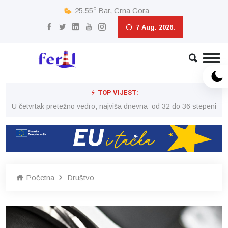
c
25.55
Bar, Crna Gora
7 Aug. 2026.
TOP VIJEST:
peni
U četvrtak pretežno vedro, najviša dnevna od 32 do 36 stepeni
U č
Početna
Društvo