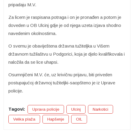
pripadaju M.V.
Za licem je raspisana potraga i on je pronađen a potom je
doveden u OB Ulcinj gdje je od njega uzeta izjava shodno
navedenim okolnostima.
O svemu je obaviještena državna tužiteljka u Višem
državnom tužilaštvu u Podgorici, koja je djelo kvalifikovala i
naložila da se lice uhapsi.
Osumnjičeni M.V. će, uz krivičnu prijavu, biti priveden
postupajućoj državnoj tužiteljki-saopšteno je iz Uprave
policije.
Tagovi:
Uprava policije
Ulcinj
Narkotici
Velika plaža
Hapšenje
OIL