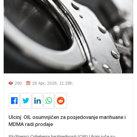
290
26 Apr, 2026. 11:28h
Ulcinj: OIL osumnjičen za posjedovanje marihuane i
MDMA radi prodaje
Službenici Odjeljenja bezbjednosti (OB) Ulcinj juče su