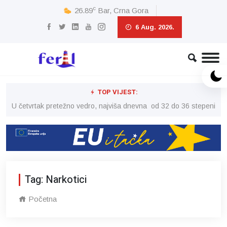
c
26.89
Bar, Crna Gora
6 Aug. 2026.
TOP VIJEST:
peni
U četvrtak pretežno vedro, najviša dnevna od 32 do 36 stepeni
U č
Tag: Narkotici
Početna