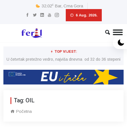
c
32.02
Bar, Crna Gora
6 Aug. 2026.
TOP VIJEST:
peni
U četvrtak pretežno vedro, najviša dnevna od 32 do 36 stepeni
U č
Tag: OIL
Početna