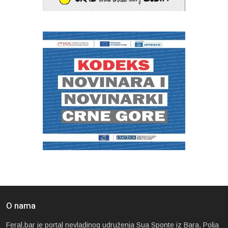
O nama
Feral.bar je portal nevladinog udruženja Sua Sponte iz Bara. Polja