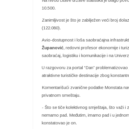
Na nivou čitave države statistika je blago povo
10.500.
Zanimljivost je što je zabilježen veći broj dol
(122.080).
Avio-dostupnost i loša saobraćajna infrastruk
Županović
, redovni profesor ekonomije i turi
saobraćaj, logistiku i komunikacije i na Univerz
U razgovoru za portal “Dan” problematizovao je
atraktivne turističke destinacije zbog konstantn
Komentarišući zvanične podatke Monstata naveo
privatnom smeštaju.
- Što se tiče kolektivnog smještaja, što važi i 
nemamo pad. Međutim, imamo pad i u jednom i
konstatovao je on.