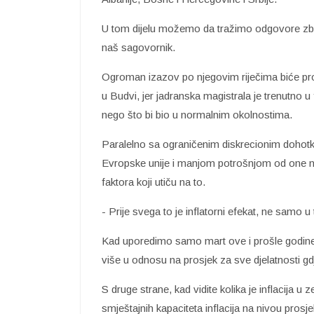
U tom dijelu možemo da tražimo odgovore zbog
naš sagovornik.
Ogroman izazov po njegovim riječima biće pro
u Budvi, jer jadranska magistrala je trenutno 
nego što bi bio u normalnim okolnostima.
Paralelno sa ograničenim diskrecionim doh
Evropske unije i manjom potrošnjom od one na 
faktora koji utiču na to.
- Prije svega to je inflatorni efekat, ne samo u
Kad uporedimo samo mart ove i prošle godine 
više u odnosu na prosjek za sve djelatnosti gdj
S druge strane, kad vidite kolika je inflacija u
smještajnih kapaciteta inflacija na nivou prosj