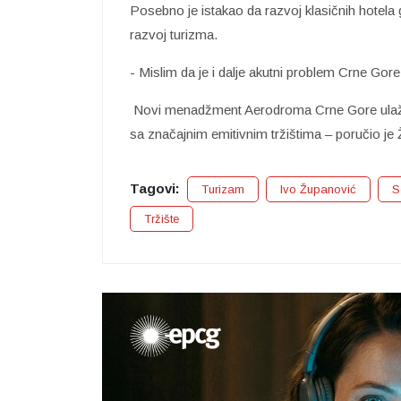
Posebno je istakao da razvoj klasičnih hotela g
razvoj turizma.
- Mislim da je i dalje akutni problem Crne Gor
Novi menadžment Aerodroma Crne Gore ulaže 
sa značajnim emitivnim tržištima – poručio je
Tagovi:
Turizam
Ivo Županović
S
Tržište