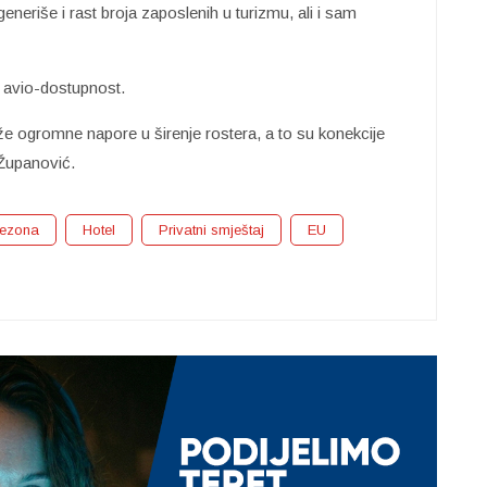
eneriše i rast broja zaposlenih u turizmu, ali i sam
e avio-dostupnost.
ogromne napore u širenje rostera, a to su konekcije
 Županović.
ezona
Hotel
Privatni smještaj
EU