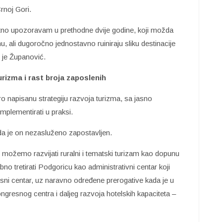
rnoj Gori.
antno upozoravam u prethodne dvije godine, koji možda
, ali dugoročno jednostavno ruiniraju sliku destinacije
 je Županović.
urizma i rast broja zaposlenih
 napisanu strategiju razvoja turizma, sa jasno
mplementirati u praksi.
 da je on nezasluženo zapostavljen.
 možemo razvijati ruralni i tematski turizam kao dopunu
no tretirati Podgoricu kao administrativni centar koji
esni centar, uz naravno određene prerogative kada je u
kongresnog centra i daljeg razvoja hotelskih kapaciteta –