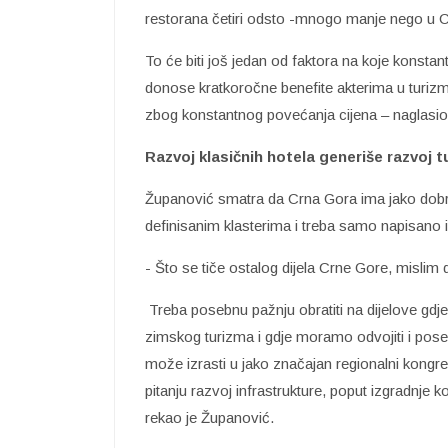
restorana četiri odsto -mnogo manje nego u C
To će biti još jedan od faktora na koje konst
donose kratkoročne benefite akterima u turizmu
zbog konstantnog povećanja cijena – naglasio
Razvoj klasičnih hotela generiše razvoj t
Županović smatra da Crna Gora ima jako dobro
definisanim klasterima i treba samo napisano i
- Što se tiče ostalog dijela Crne Gore, mislim
Treba posebnu pažnju obratiti na dijelove gdje
zimskog turizma i gdje moramo odvojiti i poseb
može izrasti u jako značajan regionalni kongr
pitanju razvoj infrastrukture, poput izgradnje 
rekao je Županović.