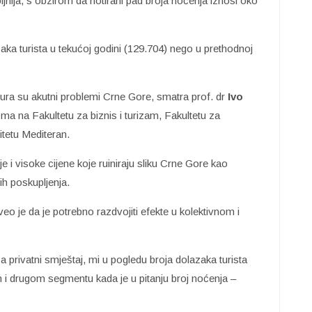
ljnija, s obzirom da notirani pad broja noćenja iznosi oko
azaka turista u tekućoj godini (129.704) nego u prethodnoj
tura su akutni problemi Crne Gore, smatra prof. dr
Ivo
zma na Fakultetu za biznis i turizam, Fakultetu za
itetu Mediteran.
 i visoke cijene koje ruiniraju sliku Crne Gore kao
ih poskupljenja.
 je da je potrebno razdvojiti efekte u kolektivnom i
za privatni smještaj, mi u pogledu broja dolazaka turista
 drugom segmentu kada je u pitanju broj noćenja –