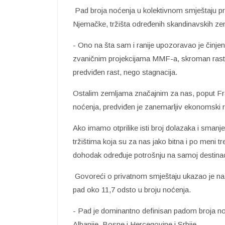
Pad broja noćenja u kolektivnom smještaju pr
Njemačke, tržišta određenih skandinavskih zem
- Ono na šta sam i ranije upozoravao je činjen
zvaničnim projekcijama MMF-a, skroman rast 
predviđen rast, nego stagnacija.
Ostalim zemljama značajnim za nas, poput Fra
noćenja, predviđen je zanemarljiv ekonomski r
Ako imamo otprilike isti broj dolazaka i smanj
tržištima koja su za nas jako bitna i po meni 
dohodak određuje potrošnju na samoj destinaci
Govoreći o privatnom smještaju ukazao je na s
pad oko 11,7 odsto u broju noćenja.
- Pad je dominantno definisan padom broja noć
Albanije, Bosne i Hercegovine i Srbije.