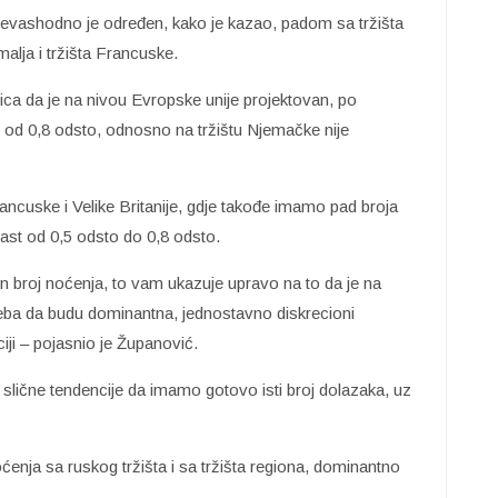
evashodno je određen, kako je kazao, padom sa tržišta
alja i tržišta Francuske.
ica da je na nivou Evropske unije projektovan, po
od 0,8 odsto, odnosno na tržištu Njemačke nije
ncuske i Velike Britanije, gdje takođe imamo pad broja
ast od 0,5 odsto do 0,8 odsto.
en broj noćenja, to vam ukazuje upravo na to da je na
treba da budu dominantna, jednostavno diskrecioni
ji – pojasnio je Županović.
lične tendencije da imamo gotovo isti broj dolazaka, uz
enja sa ruskog tržišta i sa tržišta regiona, dominantno