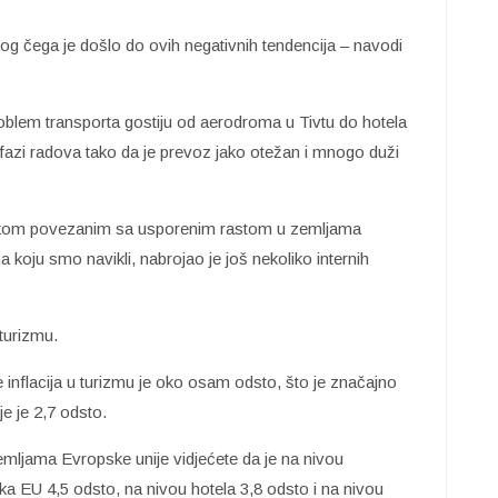
 čega je došlo do ovih negativnih tendencija – navodi
blem transporta gostiju od aerodroma u Tivtu do hotela
u fazi radova tako da je prevoz jako otežan i mnogo duži
otkom povezanim sa usporenim rastom u zemljama
koju smo navikli, nabrojao je još nekoliko internih
 turizmu.
inflacija u turizmu je oko osam odsto, što je značajno
e je 2,7 odsto.
 zemljama Evropske unije vidjećete da je na nivou
eka EU 4,5 odsto, na nivou hotela 3,8 odsto i na nivou