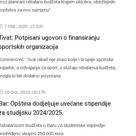
kroz planirani rebalans budžeta krajem oktobra, obezbijede
sredstva za ovu namjenu"
7 Mar, 2025. 15:33h
Tivat: Potpisani ugovori o finansiranju
sportskih organizacija
Komnenović: Tivat nikad nije imao bolje i brojnije sportske
uspjehe, a izdvajanja za sport, u slučaju rebalansa budžeta,
mogla bi biti dodatno povećana
16 Oct, 2024. 00:17h
Bar: Opština dodjeljuje uvećane stipendije
za studijsku 2024/2025.
Rebalansom Budžeta u Baru za studentske stipendije
predviđeno ukupno 250.000 eura