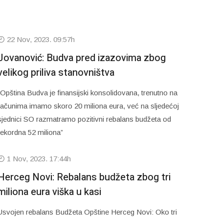
22 Nov, 2023. 09:57h
Jovanović: Budva pred izazovima zbog
velikog priliva stanovništva
“Opština Budva je finansijski konsolidovana, trenutno na
računima imamo skoro 20 miliona eura, već na sljedećoj
sjednici SO razmatramo pozitivni rebalans budžeta od
rekordna 52 miliona”
1 Nov, 2023. 17:44h
Herceg Novi: Rebalans budžeta zbog tri
miliona eura viška u kasi
Usvojen rebalans Budžeta Opštine Herceg Novi: Oko tri