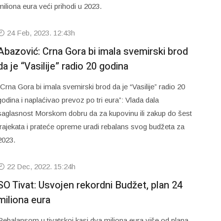
miliona eura veći prihodi u 2023.
24 Feb, 2023. 12:43h
Abazović: Crna Gora bi imala svemirski brod
da je “Vasilije” radio 20 godina
“Crna Gora bi imala svemirski brod da je “Vasilije” radio 20
godina i naplaćivao prevoz po tri eura”: Vlada dala
saglasnost Morskom dobru da za kupovinu ili zakup do šest
trajekata i prateće opreme uradi rebalans svog budžeta za
2023.
22 Dec, 2022. 15:24h
SO Tivat: Usvojen rekordni Budžet, plan 24
miliona eura
Rebalansom u tivatskoj kasi dva miliona eura više od plana