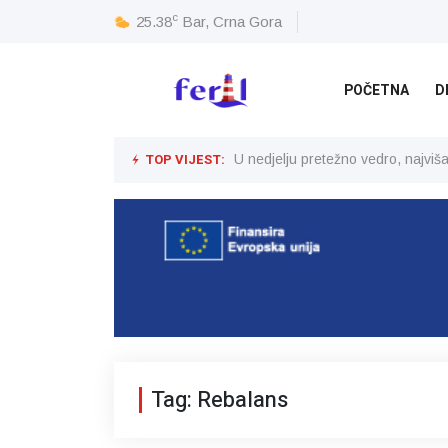
c
25.38
Bar, Crna Gora
POČETNA
D
TOP VIJEST:
U nedjelju pretežno vedro, najvi
Tag: Rebalans