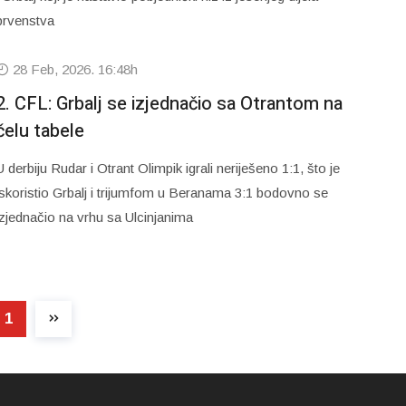
prvenstva
28 Feb, 2026. 16:48h
2. CFL: Grbalj se izjednačio sa Otrantom na
čelu tabele
U derbiju Rudar i Otrant Olimpik igrali neriješeno 1:1, što je
iskoristio Grbalj i trijumfom u Beranama 3:1 bodovno se
izjednačio na vrhu sa Ulcinjanima
1