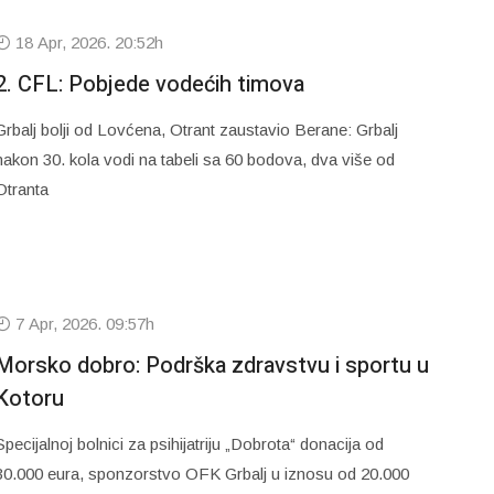
18 Apr, 2026. 20:52h
2. CFL: Pobjede vodećih timova
Grbalj bolji od Lovćena, Otrant zaustavio Berane: Grbalj
nakon 30. kola vodi na tabeli sa 60 bodova, dva više od
Otranta
7 Apr, 2026. 09:57h
Morsko dobro: Podrška zdravstvu i sportu u
Kotoru
Specijalnoj bolnici za psihijatriju „Dobrota“ donacija od
30.000 eura, sponzorstvo OFK Grbalj u iznosu od 20.000