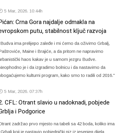
5 Mar, 2026. 10:44h
Pićan: Crna Gora najdalje odmakla na
evropskom putu, stabilnost ključ razvoja
"Budva ima prelijepo zaleđe i mi ćemo da oživimo Grbalj,
Paštroviće, Maine i Brajiće, a da pritom ne napravimo
urbanistički haos kakav je u samom jezgru Budve.
Neophodno je i da izgradimo bolnicu i da nastavimo da
obogaćujemo kulturni program, kako smo to radili od 2016."
5 Mar, 2026. 07:37h
2. CFL: Otrant slavio u nadoknadi, pobjede
Grblja i Podgorice
Otrant zadržao prvo mjesto na tabeli sa 42 boda, koliko ima
i Grbalj koji je nastavio pobjednički niz iz jesenjeg dijela