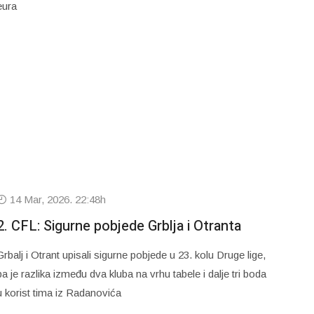
eura
14 Mar, 2026. 22:48h
2. CFL: Sigurne pobjede Grblja i Otranta
Grbalj i Otrant upisali sigurne pobjede u 23. kolu Druge lige,
pa je razlika između dva kluba na vrhu tabele i dalje tri boda
u korist tima iz Radanovića