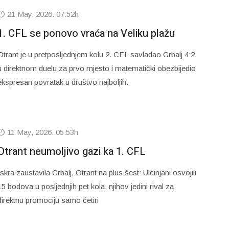
21 May, 2026. 07:52h
1. CFL se ponovo vraća na Veliku plažu
Otrant je u pretposljednjem kolu 2. CFL savladao Grbalj 4:2
u direktnom duelu za prvo mjesto i matematički obezbijedio
ekspresan povratak u društvo najboljih.
11 May, 2026. 05:53h
Otrant neumoljivo gazi ka 1. CFL
Iskra zaustavila Grbalj, Otrant na plus šest: Ulcinjani osvojili
15 bodova u posljednjih pet kola, njihov jedini rival za
direktnu promociju samo četiri