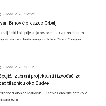
6 May, 2026. 15:22h
Ivan Brnović preuzeo Grbalj
Grbalj četiri kola prije kraja sezone u 2. CFL na drugom
mjestu sa četiri boda manje od lidera Otrant-Olimpika
6 May, 2026. 11:58h
Spajić: Izabrani projektanti i izvođači za
zaobilaznicu oko Budve
Vrijednost dionice Markovići - Lastva Grbaljska gotovo 200
miliona eura