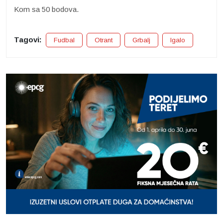
Kom sa 50 bodova.
Tagovi:
Fudbal
Otrant
Grbalj
Igalo