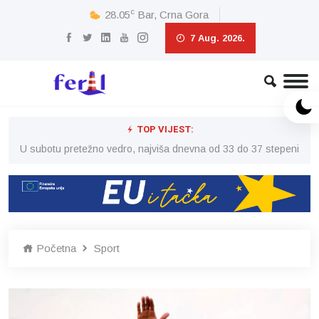
c
28.05
Bar, Crna Gora
7 Aug. 2026.
TOP VIJEST:
eni
U subotu pretežno vedro, najviša dnevna od 33 do 37 stepeni
U 
Početna
Sport