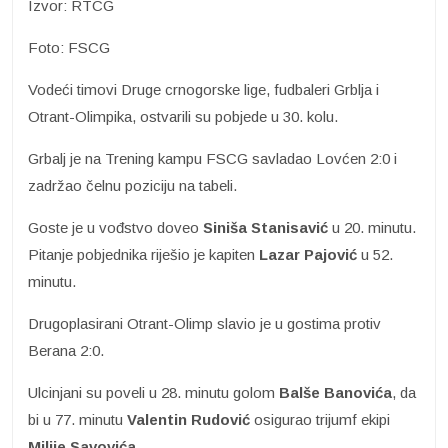
Izvor: RTCG
Foto: FSCG
Vodeći timovi Druge crnogorske lige, fudbaleri Grblja i
Otrant-Olimpika, ostvarili su pobjede u 30. kolu.
Grbalj je na Trening kampu FSCG savladao Lovćen 2:0 i
zadržao čelnu poziciju na tabeli.
Goste je u vođstvo doveo
Siniša Stanisavić
u 20. minutu.
Pitanje pobjednika riješio je kapiten
Lazar Pajović
u 52.
minutu.
Drugoplasirani Otrant-Olimp slavio je u gostima protiv
Berana 2:0.
Ulcinjani su poveli u 28. minutu golom
Balše Banovića
, da
bi u 77. minutu
Valentin Rudović
osigurao trijumf ekipi
Milije Savovića
.