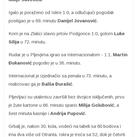
Igalo je poraženo od Iskre 1:0, a odlučujući pogodak
postigao je u 69. minutu
Danijel Jovanović
.
Kom je na Zlatici slavio prtoiv Podgorice 1:0, golom
Luke
Silija
u 72. minutu.
Rudar je u Pljevjima igrao sa Internacionalom - 1:1.
Martin
Đukanović
pogodio je u 38. minutu.
Internacional je izjednačio sa penala u 73. minutu, a
realizovao ga je
Balša Đurašić
.
Pljevljaci su utakmicu završili bez dvojice isključenih, prvo
je žute kartone u 66. minutu spario
Milija Golubović
, a
šest minuta kasnije i
Andrija Pupović
.
Grbalj je, nakon 30. kola, vodeći na tabeli sa 60 bodova i
ima dva više od Otranta. Iskra je treća sa 52, dok je četvrti