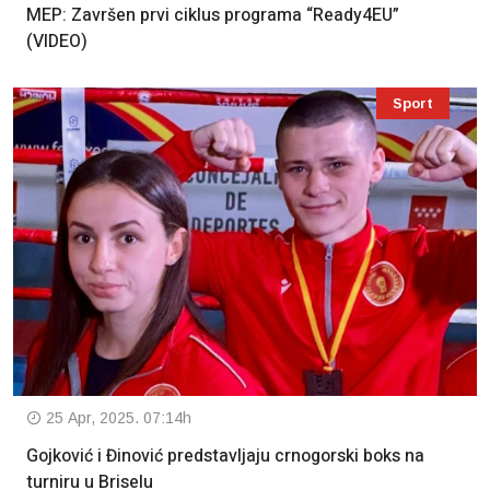
MEP: Završen prvi ciklus programa “Ready4EU”
(VIDEO)
Sport
25 Apr, 2025. 07:14h
Gojković i Đinović predstavljaju crnogorski boks na
turniru u Briselu