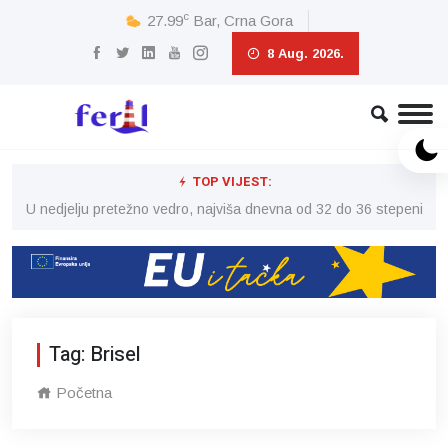
c
27.99
Bar, Crna Gora
8 Aug. 2026.
TOP VIJEST:
eni
U nedjelju pretežno vedro, najviša dnevna od 32 do 36 stepeni
U 
Tag: Brisel
Početna