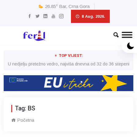
c
26.85
Bar, Crna Gora
8 Aug. 2026.
TOP VIJEST:
eni
U nedjelju pretežno vedro, najviša dnevna od 32 do 36 stepeni
U 
Tag: BS
Početna