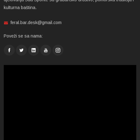
kulturna baština.
feral.bar.desk@gmail.com
Poveži se sa nama: