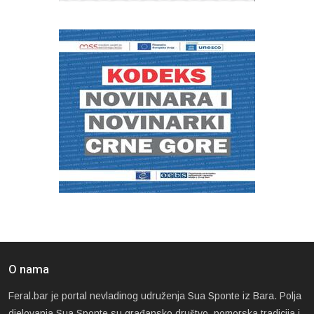
O nama
Feral.bar je portal nevladinog udruženja Sua Sponte iz Bara. Polja
djelovanja Sua Sponte su građansko društvo, pomorska tradicija i