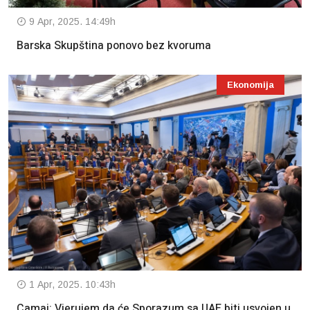
9 Apr, 2025. 14:49h
Barska Skupština ponovo bez kvoruma
Ekonomija
1 Apr, 2025. 10:43h
Camaj: Vjerujem da će Sporazum sa UAE biti usvojen u