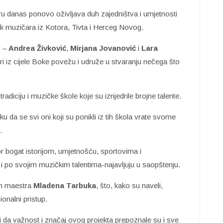
oru danas ponovo oživljava duh zajedništva i umjetnosti
k muzičara iz Kotora, Tivta i Herceg Novog.
r –
Andrea Živković
,
Mirjana Jovanović
i
Lara
 iz cijele Boke povežu i udruže u stvaranju nečega što
diciju i muzičke škole koje su iznjedrile brojne talente.
ku da se svi oni koji su ponikli iz tih škola vrate svome
.
or bogat istorijom, umjetnošću, sportovima i
i po svojim muzičkim talentima-najavljuju u saopštenju.
om maestra
Mladena Tarbuka
, što, kako su naveli,
onalni pristup.
li da važnost i značaj ovog projekta prepoznale su i sve