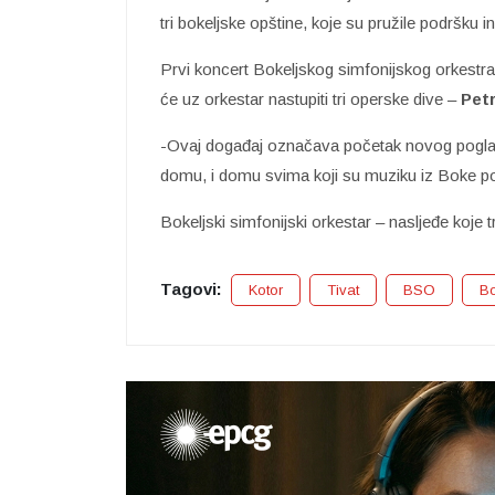
tri bokeljske opštine, koje su pružile podršku inic
Prvi koncert Bokeljskog simfonijskog orkestra
će uz orkestar nastupiti tri operske dive –
Pet
-Ovaj događaj označava početak novog pogla
domu, i domu svima koji su muziku iz Boke poni
Bokeljski simfonijski orkestar – nasljeđe koje t
Tagovi:
Kotor
Tivat
BSO
B