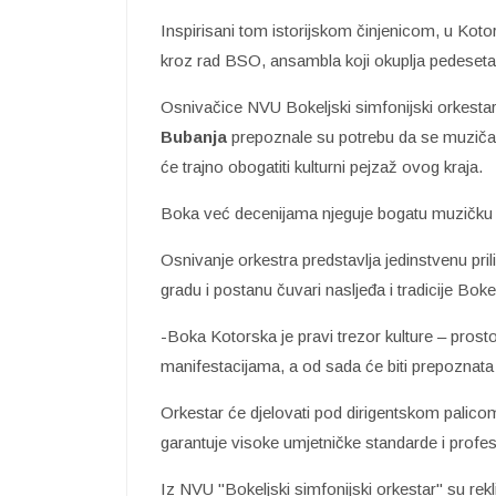
Inspirisani tom istorijskom činjenicom, u Kot
kroz rad BSO, ansambla koji okuplja pedeseta
Osnivačice NVU Bokeljski simfonijski orkesta
Bubanja
prepoznale su potrebu da se muzičari
će trajno obogatiti kulturni pejzaž ovog kraja.
Boka već decenijama njeguje bogatu muzičku tra
Osnivanje orkestra predstavlja jedinstvenu prili
gradu i postanu čuvari nasljeđa i tradicije Boke
-Boka Kotorska je pravi trezor kulture – prost
manifestacijama, a od sada će biti prepoznata 
Orkestar će djelovati pod dirigentskom palic
garantuje visoke umjetničke standarde i profesi
Iz NVU "Bokeljski simfonijski orkestar" su rek