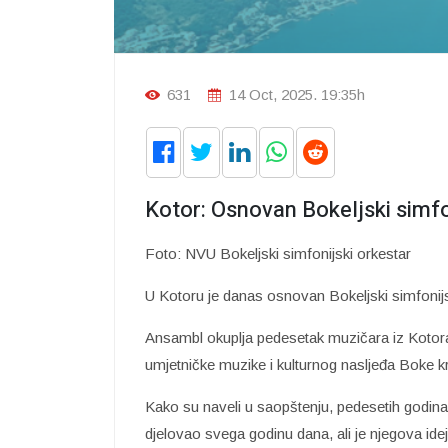
631
14 Oct, 2025. 19:35h
Kotor: Osnovan Bokeljski simfo
Foto: NVU Bokeljski simfonijski orkestar
U Kotoru je danas osnovan Bokeljski simfonij
Ansambl okuplja pedesetak muzičara iz Kotora
umjetničke muzike i kulturnog nasljeđa Boke k
Kako su naveli u saopštenju, pedesetih godina 
djelovao svega godinu dana, ali je njegova idej