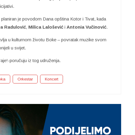
ijativi.
 planiran je povodom Dana opština Kotor i Tivat, kada
ra Radulović
,
Milica Lalošević
i
Antonia Vučinović
.
vlja u kulturnom životu Boke – povratak muzike svom
jeli u svijet.
raje!-poručuju iz tog udruženja.
oka
Orkestar
Koncert