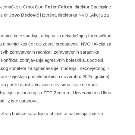
Njemačke u Crnoj Gori
Peter Felten
, direktor Specijalne
us dr
Jovo Đedović
i izvršna direktorka NVO „Akcija za
ivnosti u koje spadaju: adaptacija nekadašnjeg forenzičkog
a u bolnici koji će realizovati predstavnici NVO “Akcija za
a svih zdravstvenih radnika i zdravstvenih saradnika
konflikta, zbrinjavanja agresivnih bolesnika, upotrebi
kog komiteta za sprječavanje mučenja i nečovječnog ili
om izvještaju posjete bolnici u novembru 2025. godine)
 prisile u psihijatrijskim servisima, koje će voditi
sihijatriju i psihoterapiju ZFP Zentrum, Univerziteta u Ulmu
sti, iz iste ustanove.
o zbog buduće saradnje u oblasti osnaživanja ljudskih