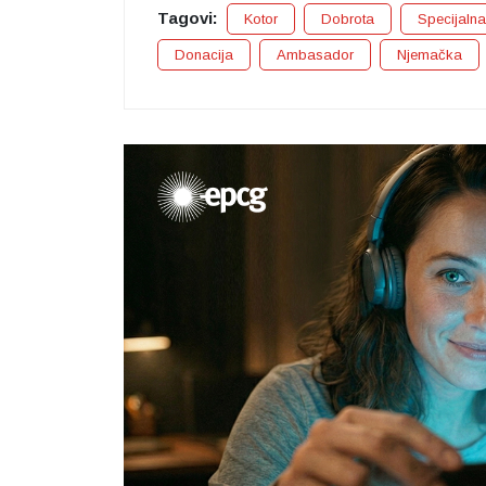
Tagovi:
Kotor
Dobrota
Specijalna
Donacija
Ambasador
Njemačka