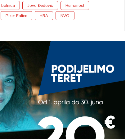
 bolnica
Jovo Đedović
Humanost
Peter Falten
HRA
NVO