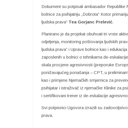
Dokument su potpisali ambasador Republike 
bolnice za psihijatriju „Dobrota“ Kotor primarij
ljudska prava“
Tea Gorjanc Prelević
.
Planirano je da projekat obuhvati tri vrste akt
odjeljenja, monitoring poštovanja ljudskih prav
ljudska prava” i Uprave bolnice kao i edukacij
zaposlenih u bolnici o tehnikama de-eskalacije 
skala procjene agresivnosti (preporuke Evrops
ponižavajućeg ponašanja – CPT, u preliminarn
kao i primjene Njemačkih smjernica za prevenciju
psihijatar i istraživač iz njemačke Klinike za p
i sertifikovani trener iz de-eskalacije agresivno
Svi potpisnici Ugovora izrazili su zadovoljstv
prava.