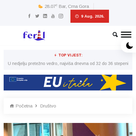
c
28.07
Bar, Crna Gora
9 Aug. 2026.
TOP VIJEST:
eni
U nedjelju pretežno vedro, najviša dnevna od 32 do 36 stepeni
U 
Početna
Društvo