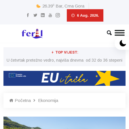
c
26.39
Bar, Crna Gora
6 Aug. 2026.
TOP VIJEST:
peni
U četvrtak pretežno vedro, najviša dnevna od 32 do 36 stepeni
U č
Početna
Ekonomija