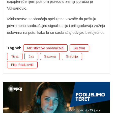
najopterećenijem putnom pravcu u zemlji-poručio je
Vuksanović.
Ministarstvo saobraćaja apeluje na vozače da poštuju
privremenu saobraćajnu signalizaciju i prilagođavaju vožnju
uslovima na putu, kako bi se saobraćaj odvijao bezbjedno.
Tagovi:
Ministarstvo saobraćaja
Bulevar
Tivat
Jaz
Sezona
Gradnja
Filip Radulović