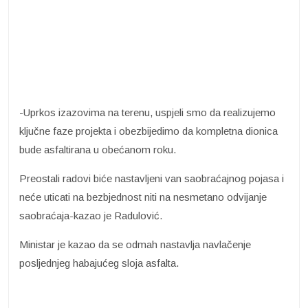
-Uprkos izazovima na terenu, uspjeli smo da realizujemo
ključne faze projekta i obezbijedimo da kompletna dionica
bude asfaltirana u obećanom roku.
Preostali radovi biće nastavljeni van saobraćajnog pojasa i
neće uticati na bezbjednost niti na nesmetano odvijanje
saobraćaja-kazao je Radulović.
Ministar je kazao da se odmah nastavlja navlačenje
posljednjeg habajućeg sloja asfalta.