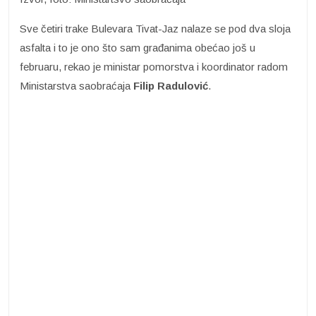
Sve četiri trake Bulevara Tivat-Jaz nalaze se pod dva sloja
asfalta i to je ono što sam građanima obećao još u
februaru, rekao je ministar pomorstva i koordinator radom
Ministarstva saobraćaja
Filip Radulović
.