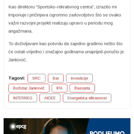
Kao direktoru “Sportsko-rekrativnog centra”, izrazito mi
imponuje i pričinjava ogromno zadovoljstvo što se ovako
važni razvojni projekti realizuju upravo u periodu mog
angažmana.
To doživljavam kao potvrdu da zajedno gradimo nešto što
će ostati vrijedno i značajno godinama unaprijed-poručio je
Janković.
Tagovi:
SRC
Bar
Investicije
Božidar Janković
IPA
Rasvjeta
INTERREG
AIDEE
Energetska efikasnost