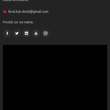
feral.bar.desk@gmail.com
Poveži se sa nama: