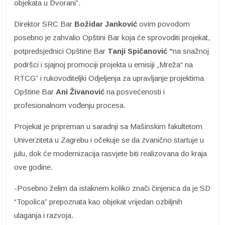
objekata u Dvorani”.
Direktor SRC Bar
Božidar Janković
ovim povodom
posebno je zahvalio Opštini Bar koja će sprovoditi projekat,
potpredsjednici Opštine Bar
Tanji Spičanović “
na snažnoj
podršci i sjajnoj promociji projekta u emisiji „Mreža“ na
RTCG” i rukovoditeljki Odjeljenja za upravljanje projektima
Opštine Bar
Ani Živanović
na posvećenosti i
profesionalnom vođenju procesa.
Projekat je pripreman u saradnji sa Mašinskim fakultetom
Univerziteta u Zagrebu i očekuje se da zvanično startuje u
julu, dok će modernizacija rasvjete biti realizovana do kraja
ove godine.
-Posebno želim da istaknem koliko znači činjenica da je SD
“Topolica” prepoznata kao objekat vrijedan ozbiljnih
ulaganja i razvoja.