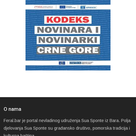
O nama
Feral.bar je portal nevladinog udruženja Sua Sponte iz Bara. Polja
djelovanja Sua Sponte su građansko društvo, pomorska tradicija i
kulturna baština.