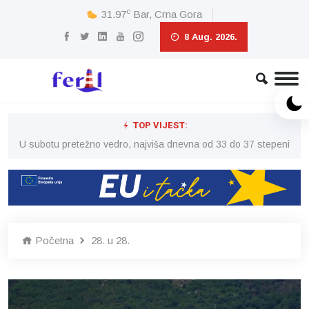
c
31.97
Bar, Crna Gora
8 Aug. 2026.
TOP VIJEST:
eni
U subotu pretežno vedro, najviša dnevna od 33 do 37 stepeni
U 
Početna
28. u 28.