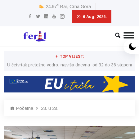
c
24.97
Bar, Crna Gora
6 Aug. 2026.
TOP VIJEST:
peni
U četvrtak pretežno vedro, najviša dnevna od 32 do 36 stepeni
U č
Početna
28. u 28.