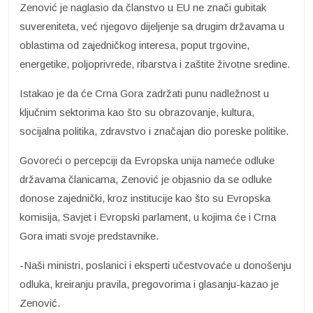
Zenović je naglasio da članstvo u EU ne znači gubitak
suvereniteta, već njegovo dijeljenje sa drugim državama u
oblastima od zajedničkog interesa, poput trgovine,
energetike, poljoprivrede, ribarstva i zaštite životne sredine.
Istakao je da će Crna Gora zadržati punu nadležnost u
ključnim sektorima kao što su obrazovanje, kultura,
socijalna politika, zdravstvo i značajan dio poreske politike.
Govoreći o percepciji da Evropska unija nameće odluke
državama članicama, Zenović je objasnio da se odluke
donose zajednički, kroz institucije kao što su Evropska
komisija, Savjet i Evropski parlament, u kojima će i Crna
Gora imati svoje predstavnike.
-Naši ministri, poslanici i eksperti učestvovaće u donošenju
odluka, kreiranju pravila, pregovorima i glasanju-kazao je
Zenović.