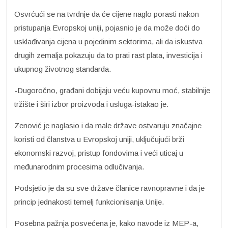
Osvrćući se na tvrdnje da će cijene naglo porasti nakon
pristupanja Evropskoj uniji, pojasnio je da može doći do
usklađivanja cijena u pojedinim sektorima, ali da iskustva
drugih zemalja pokazuju da to prati rast plata, investicija i
ukupnog životnog standarda.
-Dugoročno, građani dobijaju veću kupovnu moć, stabilnije
tržište i širi izbor proizvoda i usluga-istakao je.
Zenović je naglasio i da male države ostvaruju značajne
koristi od članstva u Evropskoj uniji, uključujući brži
ekonomski razvoj, pristup fondovima i veći uticaj u
međunarodnim procesima odlučivanja.
Podsjetio je da su sve države članice ravnopravne i da je
princip jednakosti temelj funkcionisanja Unije.
Posebna pažnja posvećena je, kako navode iz MEP-a,