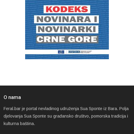
O nama
Feral.bar je portal nevladinog udruženja Sua Sponte iz Bara. Polja
djelovanja Sua Sponte su građansko društvo, pomorska tradicija i
kulturna baština.