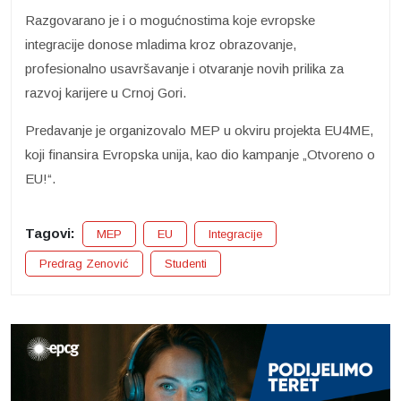
Razgovarano je i o mogućnostima koje evropske
integracije donose mladima kroz obrazovanje,
profesionalno usavršavanje i otvaranje novih prilika za
razvoj karijere u Crnoj Gori.
Predavanje je organizovalo MEP u okviru projekta EU4ME,
koji finansira Evropska unija, kao dio kampanje „Otvoreno o
EU!“.
Tagovi:
MEP
EU
Integracije
Predrag Zenović
Studenti