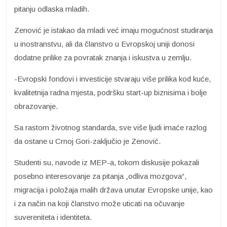
pitanju odlaska mladih.
Zenović je istakao da mladi već imaju mogućnost studiranja
u inostranstvu, ali da članstvo u Evropskoj uniji donosi
dodatne prilike za povratak znanja i iskustva u zemlju.
-Evropski fondovi i investicije stvaraju više prilika kod kuće,
kvalitetnija radna mjesta, podršku start-up biznisima i bolje
obrazovanje.
Sa rastom životnog standarda, sve više ljudi imaće razlog
da ostane u Crnoj Gori-zaključio je Zenović.
Studenti su, navode iz MEP-a, tokom diskusije pokazali
posebno interesovanje za pitanja „odliva mozgova“,
migracija i položaja malih država unutar Evropske unije, kao
i za način na koji članstvo može uticati na očuvanje
suvereniteta i identiteta.