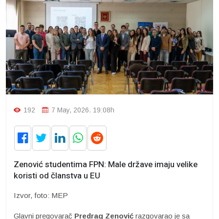
192
7 May, 2026. 19:08h
Zenović studentima FPN: Male države imaju velike
koristi od članstva u EU
Izvor, foto: MEP
Glavni pregovarač
Predrag Zenović
razgovarao je sa