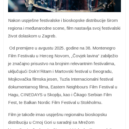
Nakon uspješne festivalske i bioskopske distribucije širom
regiona i međunarodne scene, film nastavlja svoj festivalski
život dolaskom u Zagreb.
Od premijere u avgustu 2025. godine na 38. Montenegro
Film Festivalu u Herceg Novom, „Čovjek lavina“ zabilježio
je značajno prisustvo na brojnim relevantnim festivalima,
uključujući Dok’n’Ritam i Martovski festival u Beogradu,
Mojkovačka filmska jesen, Tuzla Internacionalni festival
dokumentarnog filma, Eastern Neighbours Film Festival u
Hagu, CINEDAYS u Skoplju, kao i Čikago Serbian Film
Fest, te Balkan Nordic Film Festival u Stokholmu.
Film je takođe imao uspješnu regionalnu bioskopsku
distribuciju u Crnoj Gori u saradnji sa Mrežom