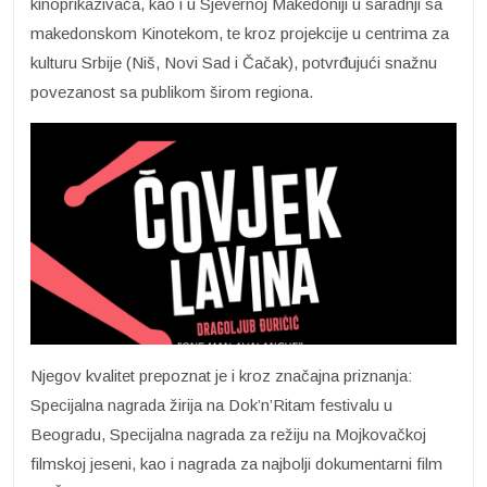
kinoprikazivača, kao i u Sjevernoj Makedoniji u saradnji sa
makedonskom Kinotekom, te kroz projekcije u centrima za
kulturu Srbije (Niš, Novi Sad i Čačak), potvrđujući snažnu
povezanost sa publikom širom regiona.
Njegov kvalitet prepoznat je i kroz značajna priznanja:
Specijalna nagrada žirija na Dok’n’Ritam festivalu u
Beogradu, Specijalna nagrada za režiju na Mojkovačkoj
filmskoj jeseni, kao i nagrada za najbolji dokumentarni film