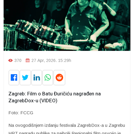
370
27 Apr, 2026. 15:29h
Zagreb: Film o Batu Đuričiću nagrađen na
ZagrebDox-u (VIDEO)
Foto: FCCG
Na ovogodišnjem izdanju festivala ZagrebDox-a u Zagrebu
HRT nagradu publike za najbolji Regionalni film osvojio je