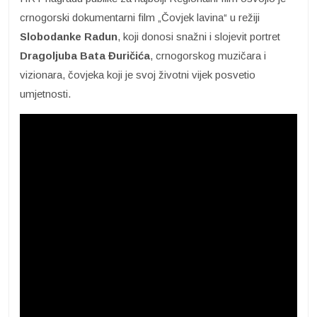
crnogorski dokumentarni film „Čovjek lavina“ u režiji
Slobodanke Radun
, koji donosi snažni i slojevit portret
Dragoljuba Bata Đuričića
, crnogorskog muzičara i
vizionara, čovjeka koji je svoj životni vijek posvetio
umjetnosti.