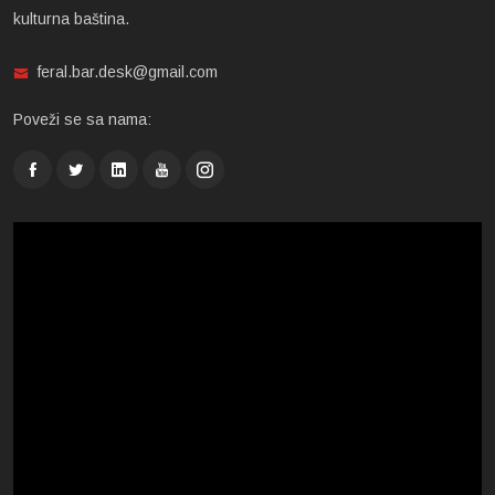
kulturna baština.
feral.bar.desk@gmail.com
Poveži se sa nama: