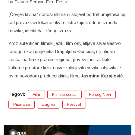
na Čikago Serbian Film Festu.
„Čovjek lavina“ donosi intiman i slojevit portret umjetnika čiji
rad prevazilazi lokalne okvire, istražujući odnos između
muzike, identiteta i ličnog izraza.
Kroz autentičan filmski jezik, film osvjetljava stvaralaštvo
crnogorskog umjetnika Dragoljuba Đuričića, čiji uticaj i
značaj nadilaze granice regiona, povezujući različite
kulturne prostore kroz univerzalni jezik muzike-objavila je
ovim povodom producentkinja filma
Jasmina Karajlović
.
Tagovi:
Film
Filmski centar
Herceg Novi
Priznanje
Zagreb
Festival