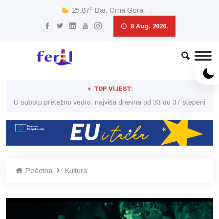
c
25.87
Bar, Crna Gora
8 Aug. 2026.
TOP VIJEST:
eni
U subotu pretežno vedro, najviša dnevna od 33 do 37 stepeni
U 
Početna
Kultura