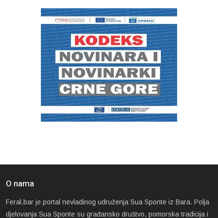
O nama
Feral.bar je portal nevladinog udruženja Sua Sponte iz Bara. Polja
djelovanja Sua Sponte su građansko društvo, pomorska tradicija i