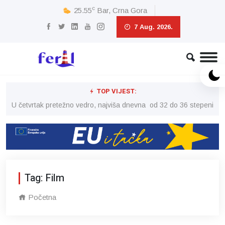
c
25.55
Bar, Crna Gora
7 Aug. 2026.
TOP VIJEST:
peni
U četvrtak pretežno vedro, najviša dnevna od 32 do 36 stepeni
U č
Tag: Film
Početna