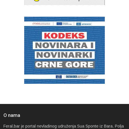
O nama
Feral.bar je portal nevladinog udruženja Sua Sponte iz Bara. Polja