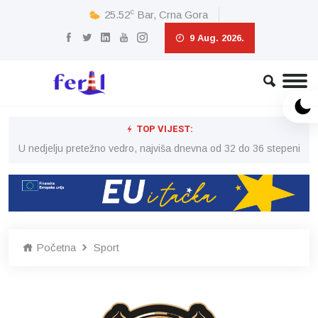
c
25.52
Bar, Crna Gora
9 Aug. 2026.
TOP VIJEST:
eni
U nedjelju pretežno vedro, najviša dnevna od 32 do 36 stepeni
U 
Početna
Sport