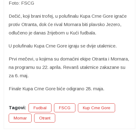
Foto: FSCG
Dečić, koji brani trofej, u polufinalu Kupa Crne Gore igraće
protiv Otranta, dok će rival Mornara biti plavsko Jezero,
odlučeno je danas žrijebom u Kući fudbala.
U polufinalu Kupa Crne Gore igraju se dvije utakmice.
Prvi mečevi, u kojima su domaćini ekipe Otranta i Mornara,
na programu su 22. aprila. Revanš utakmice zakazane su
za 6. maj.
Finale Kupa Crne Gore biće odigrano 28. maja.
Tagovi:
Fudbal
FSCG
Kup Crne Gore
Mornar
Otrant