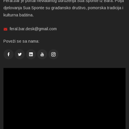
Feral.bar je portal nevladinog udruženja Sua Sponte iz Bara. Polja
djelovanja Sua Sponte su građansko društvo, pomorska tradicija i
kulturna baština.
feral.bar.desk@gmail.com
Poveži se sa nama: