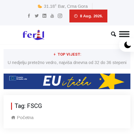
c
31.18
Bar, Crna Gora
8 Aug. 2026.
TOP VIJEST:
eni
U nedjelju pretežno vedro, najviša dnevna od 32 do 36 stepeni
U 
Tag: FSCG
Početna