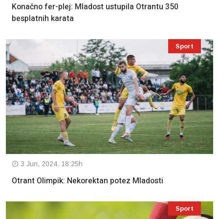
Konačno fer-plej: Mladost ustupila Otrantu 350
besplatnih karata
Sport
3 Jun, 2024. 18:25h
Otrant Olimpik: Nekorektan potez Mladosti
Sport