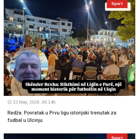
Sport
23 May, 2026. 06:14h
Redža: Povratak u Prvu ligu istorijski trenutak za
fudbal u Ulcinju
Sport