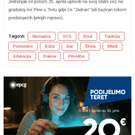
Jedrenjak će potom 25. aprila uploviti na svoj stalni vez na
gradskoj rivi Pine u Tivtu gdje će "Jadran" biti baziran tokom
predstojećih ljetnjih mjeseci.
Tagovi:
Mornarica
VCG
Brod
Tradicija
Pomorstvo
Boka
Bar
Škola
Mladi
Edukacija
Praksa
Plovidba