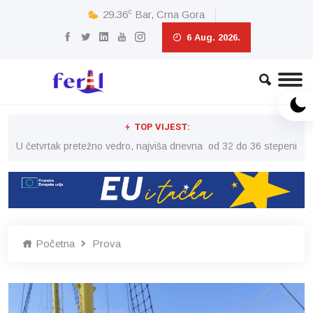
c
29.36
Bar, Crna Gora
6 Aug. 2026.
TOP VIJEST:
peni
U četvrtak pretežno vedro, najviša dnevna od 32 do 36 stepeni
U č
Početna
Prova