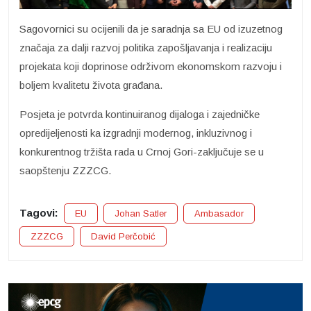
Sagovornici su ocijenili da je saradnja sa EU od izuzetnog
značaja za dalji razvoj politika zapošljavanja i realizaciju
projekata koji doprinose održivom ekonomskom razvoju i
boljem kvalitetu života građana.
Posjeta je potvrda kontinuiranog dijaloga i zajedničke
opredijeljenosti ka izgradnji modernog, inkluzivnog i
konkurentnog tržišta rada u Crnoj Gori-zaključuje se u
saopštenju ZZZCG.
Tagovi:
EU
Johan Satler
Ambasador
ZZZCG
David Perčobić