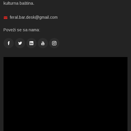
kulturna baština.
feral.bar.desk@gmail.com
Poveži se sa nama: