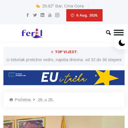
c
29.92
Bar, Crna Gora
6 Aug. 2026.
TOP VIJEST:
peni
U četvrtak pretežno vedro, najviša dnevna od 32 do 36 stepeni
U č
Početna
28. u 28.