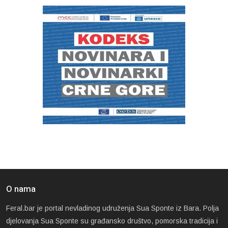
O nama
Feral.bar je portal nevladinog udruženja Sua Sponte iz Bara. Polja
djelovanja Sua Sponte su građansko društvo, pomorska tradicija i