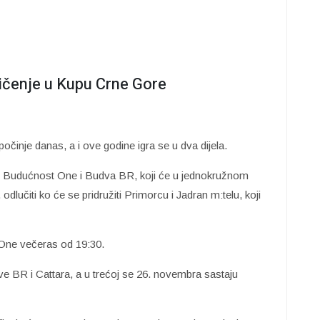
ičenje u Kupu Crne Gore
činje danas, a i ove godine igra se u dva dijela.
ro, Budućnost One i Budva BR, koji će u jednokružnom
lučiti ko će se pridružiti Primorcu i Jadran m:telu, koji
 One večeras od 19:30.
 BR i Cattara, a u trećoj se 26. novembra sastaju