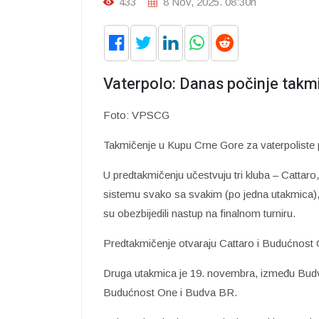
433
8 Nov, 2025. 08:30h
Vaterpolo: Danas počinje takm
Foto: VPSCG
Takmičenje u Kupu Crne Gore za vaterpoliste po
U predtakmičenju učestvuju tri kluba – Catta
sistemu svako sa svakim (po jedna utakmica), od
su obezbijedili nastup na finalnom turniru.
Predtakmičenje otvaraju Cattaro i Budućnost
Druga utakmica je 19. novembra, između Budve
Budućnost One i Budva BR.