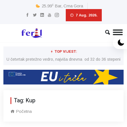
c
25.99
Bar, Crna Gora
7 Aug. 2026.
TOP VIJEST:
peni
U četvrtak pretežno vedro, najviša dnevna od 32 do 36 stepeni
U č
Tag: Kup
Početna