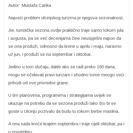
Autor: Mustafa Canka
Najveći problem ulcinjskog turizma je njegova sezonalnost.
Jer, turistička sezona ovdje praktično traje samo tokom jula
i avgusta, pa se već decenijama čine neuspješni napori da
se ona produži, odnosno da krene u aprilu i maju, naravno
uz jun, i produži se na septembar i oktobar.
Jedino u tom slučaju, dakle ako se radi preko 160 dana,
mogu se očekivati pravi turizam i shodno tome mnogo veći
prihodi od ove privredne grane.
U tim planovima, programima i strategijama uvijek se
ukazuje na potrebu da se sezona produži tako što bi se
goste u Ulcinju pozivalo da budu tu tokom berbe maslina.
A ona sada kreće krajem septembra i traje cijeli oktobar, pa i
u novembru.