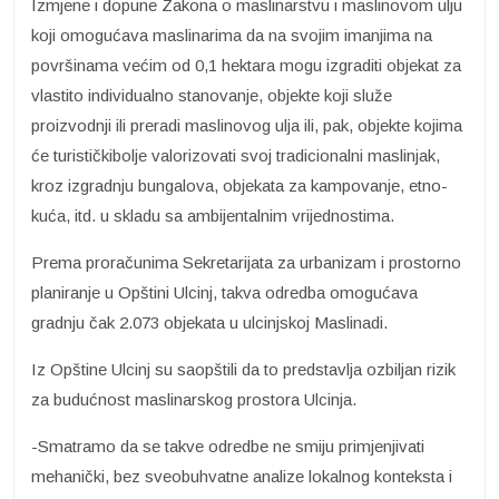
Izmjene i dopune Zakona o maslinarstvu i maslinovom ulju
koji omogućava maslinarima da na svojim imanjima na
površinama većim od 0,1 hektara mogu izgraditi objekat za
vlastito individualno stanovanje, objekte koji služe
proizvodnji ili preradi maslinovog ulja ili, pak, objekte kojima
će turističkibolje valorizovati svoj tradicionalni maslinjak,
kroz izgradnju bungalova, objekata za kampovanje, etno-
kuća, itd. u skladu sa ambijentalnim vrijednostima.
Prema proračunima Sekretarijata za urbanizam i prostorno
planiranje u Opštini Ulcinj, takva odredba omogućava
gradnju čak 2.073 objekata u ulcinjskoj Maslinadi.
Iz Opštine Ulcinj su saopštili da to predstavlja ozbiljan rizik
za budućnost maslinarskog prostora Ulcinja.
-Smatramo da se takve odredbe ne smiju primjenjivati
mehanički, bez sveobuhvatne analize lokalnog konteksta i