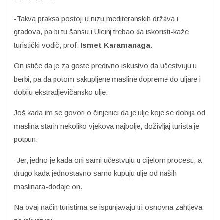
-Takva praksa postoji u nizu mediteranskih država i
gradova, pa bi tu šansu i Ulcinj trebao da iskoristi-kaže
turistički vodič, prof.
Ismet Karamanaga
.
On ističe da je za goste predivno iskustvo da učestvuju u
berbi, pa da potom sakupljene masline dopreme do uljare i
dobiju ekstradjevičansko ulje.
Još kada im se govori o činjenici da je ulje koje se dobija od
maslina starih nekoliko vjekova najbolje, doživljaj turista je
potpun.
-Jer, jedno je kada oni sami učestvuju u cijelom procesu, a
drugo kada jednostavno samo kupuju ulje od naših
maslinara-dodaje on.
Na ovaj način turistima se ispunjavaju tri osnovna zahtjeva