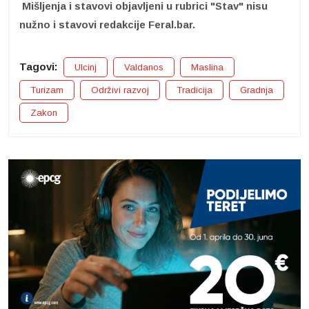
Mišljenja i stavovi objavljeni u rubrici "Stav" nisu
nužno i stavovi redakcije Feral.bar.
Tagovi:
Ulcinj
Valdanos
Maslina
Turizam
Održivi razvoj
Tradicija
Gradnja
Zakon