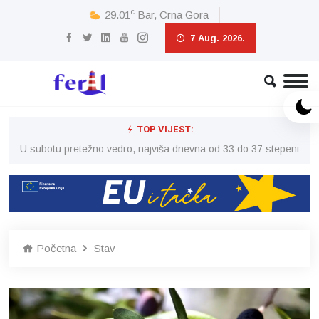
c
29.01
Bar, Crna Gora
7 Aug. 2026.
TOP VIJEST:
eni
U subotu pretežno vedro, najviša dnevna od 33 do 37 stepeni
U 
Početna
Stav