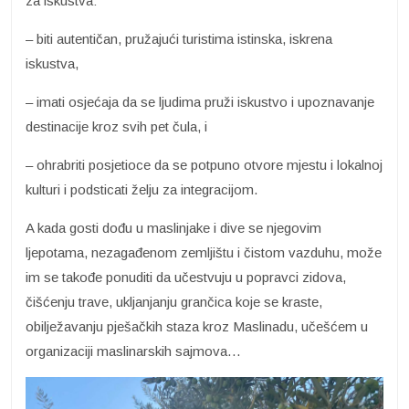
za iskustva:
– biti autentičan, pružajući turistima istinska, iskrena
iskustva,
– imati osjećaja da se ljudima pruži iskustvo i upoznavanje
destinacije kroz svih pet čula, i
– ohrabriti posjetioce da se potpuno otvore mjestu i lokalnoj
kulturi i podsticati želju za integracijom.
A kada gosti dođu u maslinjake i dive se njegovim
ljepotama, nezagađenom zemljištu i čistom vazduhu, može
im se takođe ponuditi da učestvuju u popravci zidova,
čišćenju trave, ukljanjanju grančica koje se kraste,
obilježavanju pješačkih staza kroz Maslinadu, učešćem u
organizaciji maslinarskih sajmova…