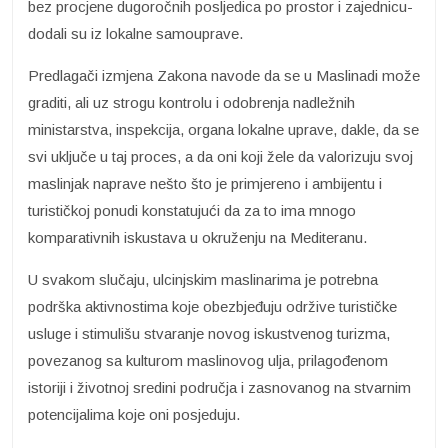
bez procjene dugoročnih posljedica po prostor i zajednicu-
dodali su iz lokalne samouprave.
Predlagači izmjena Zakona navode da se u Maslinadi može
graditi, ali uz strogu kontrolu i odobrenja nadležnih
ministarstva, inspekcija, organa lokalne uprave, dakle, da se
svi uključe u taj proces, a da oni koji žele da valorizuju svoj
maslinjak naprave nešto što je primjereno i ambijentu i
turističkoj ponudi konstatujući da za to ima mnogo
komparativnih iskustava u okruženju na Mediteranu.
U svakom slučaju, ulcinjskim maslinarima je potrebna
podrška aktivnostima koje obezbjeđuju održive turističke
usluge i stimulišu stvaranje novog iskustvenog turizma,
povezanog sa kulturom maslinovog ulja, prilagođenom
istoriji i životnoj sredini područja i zasnovanog na stvarnim
potencijalima koje oni posjeduju.