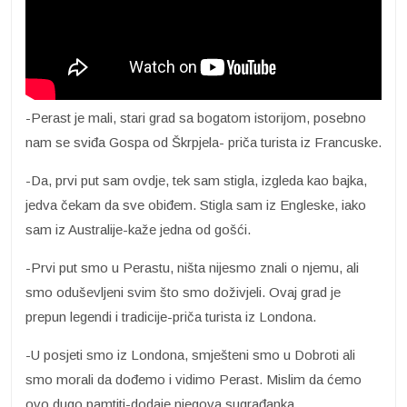
-Perast je mali, stari grad sa bogatom istorijom, posebno
nam se sviđa Gospa od Škrpjela- priča turista iz Francuske.
-Da, prvi put sam ovdje, tek sam stigla, izgleda kao bajka,
jedva čekam da sve obiđem. Stigla sam iz Engleske, iako
sam iz Australije-kaže jedna od gošći.
-Prvi put smo u Perastu, ništa nijesmo znali o njemu, ali
smo oduševljeni svim što smo doživjeli. Ovaj grad je
prepun legendi i tradicije-priča turista iz Londona.
-U posjeti smo iz Londona, smješteni smo u Dobroti ali
smo morali da dođemo i vidimo Perast. Mislim da ćemo
ovo dugo pamtiti-dodaje njegova sugrađanka.