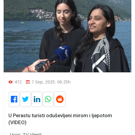
472
7 Sep, 2025. 06:25h
U Perastu turisti oduševljeni mirom i ljepotom
(VIDEO)
Izvor: TV Vijesti