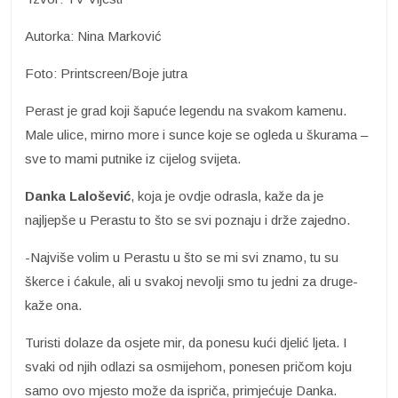
Autorka: Nina Marković
Foto: Printscreen/Boje jutra
Perast je grad koji šapuće legendu na svakom kamenu.
Male ulice, mirno more i sunce koje se ogleda u škurama –
sve to mami putnike iz cijelog svijeta.
Danka Lalošević
, koja je ovdje odrasla, kaže da je
najljepše u Perastu to što se svi poznaju i drže zajedno.
-Najviše volim u Perastu u što se mi svi znamo, tu su
škerce i ćakule, ali u svakoj nevolji smo tu jedni za druge-
kaže ona.
Turisti dolaze da osjete mir, da ponesu kući djelić ljeta. I
svaki od njih odlazi sa osmijehom, ponesen pričom koju
samo ovo mjesto može da ispriča, primjećuje Danka.