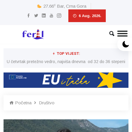
c
27.66
Bar, Crna Gora
6 Aug. 2026.
TOP VIJEST:
peni
U četvrtak pretežno vedro, najviša dnevna od 32 do 36 stepeni
U č
Početna
Društvo