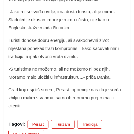
-Jako mi se sviđa ovdje, ima dosta turista, ali je mirno.
Sladoled je ukusan, more je mirno i čisto, nije kao u
Engleskoj-kaže mlada Britanka.
Turisti donose dobru energiju, ali svakodnevni život
mještana ponekad traži kompromis – kako sačuvati mir i
tradiciju, a ipak otvoriti vrata svijetu.
-S turistima ne možemo, ali ne možemo ni bez njih.
Moramo malo uložiti u infrastrukturu...- priča Danka.
Grad koji osjetiš srcem, Perast, opominje nas da je sreća
zbilja u malim stvarima, samo ih moramo prepoznati i
cijeniti.
Tagovi:
Perast
Turizam
Tradicija