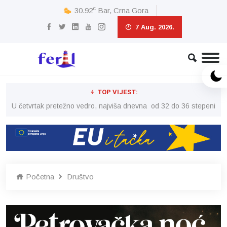
c
30.92
Bar, Crna Gora
7 Aug. 2026.
TOP VIJEST:
peni
U četvrtak pretežno vedro, najviša dnevna od 32 do 36 stepeni
U č
Početna
Društvo