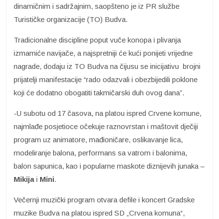
dinamičnim i sadržajnim, saopšteno je iz PR službe
Turističke organizacije (TO) Budva.
Tradicionalne discipline poput vuče konopa i plivanja
izmamiće navijače, a najspretniji će kući ponijeti vrijedne
nagrade, dodaju iz TO Budva na čijusu se inicijativu brojni
prijatelji manifestacije “rado odazvali i obezbijedili poklone
koji će dodatno obogatiti takmičarski duh ovog dana”.
-U subotu od 17 časova, na platou ispred Crvene komune,
najmlađe posjetioce očekuje raznovrstan i maštovit dječiji
program uz animatore, mađioničare, oslikavanje lica,
modeliranje balona, performans sa vatrom i balonima,
balon sapunica, kao i popularne maskote diznijevih junaka –
Mikija
i
Mini
.
Večernji muzički program otvara defile i koncert Gradske
muzike Budva na platou ispred SD „Crvena komuna“,