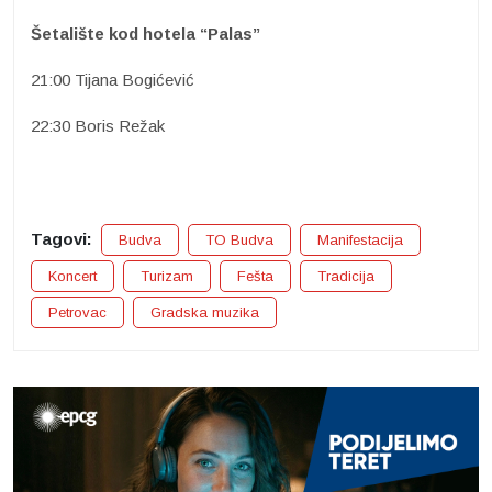
Šetalište kod hotela “Palas”
21:00 Tijana Bogićević
22:30 Boris Režak
Tagovi:
Budva
TO Budva
Manifestacija
Koncert
Turizam
Fešta
Tradicija
Petrovac
Gradska muzika