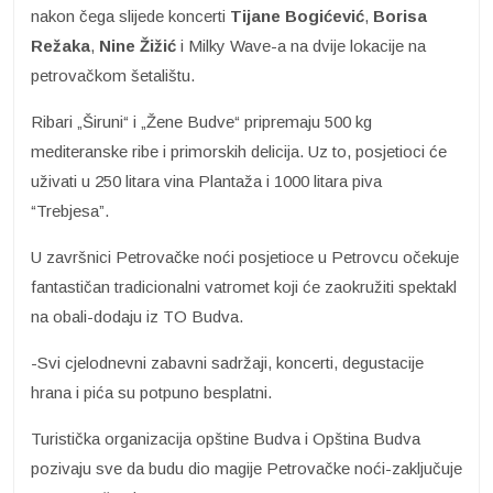
nakon čega slijede koncerti
Tijane Bogićević
,
Borisa
Režaka
,
Nine Žižić
i Milky Wave-a na dvije lokacije na
petrovačkom šetalištu.
Ribari „Širuni“ i „Žene Budve“ pripremaju 500 kg
mediteranske ribe i primorskih delicija. Uz to, posjetioci će
uživati u 250 litara vina Plantaža i 1000 litara piva
“Trebjesa”.
U završnici Petrovačke noći posjetioce u Petrovcu očekuje
fantastičan tradicionalni vatromet koji će zaokružiti spektakl
na obali-dodaju iz TO Budva.
-Svi cjelodnevni zabavni sadržaji, koncerti, degustacije
hrana i pića su potpuno besplatni.
Turistička organizacija opštine Budva i Opština Budva
pozivaju sve da budu dio magije Petrovačke noći-zaključuje