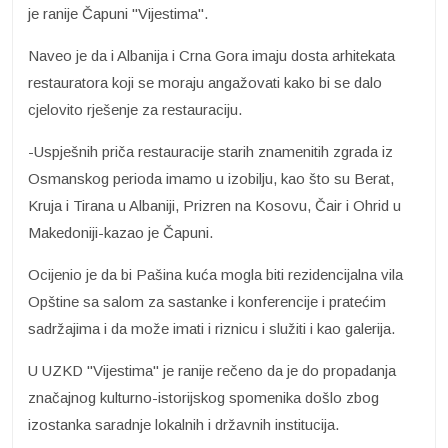
je ranije Čapuni "Vijestima".
Naveo je da i Albanija i Crna Gora imaju dosta arhitekata
restauratora koji se moraju angažovati kako bi se dalo
cjelovito rješenje za restauraciju.
-Uspješnih priča restauracije starih znamenitih zgrada iz
Osmanskog perioda imamo u izobilju, kao što su Berat,
Kruja i Tirana u Albaniji, Prizren na Kosovu, Čair i Ohrid u
Makedoniji-kazao je Čapuni.
Ocijenio je da bi Pašina kuća mogla biti rezidencijalna vila
Opštine sa salom za sastanke i konferencije i pratećim
sadržajima i da može imati i riznicu i služiti i kao galerija.
U UZKD "Vijestima" je ranije rečeno da je do propadanja
značajnog kulturno-istorijskog spomenika došlo zbog
izostanka saradnje lokalnih i državnih institucija.