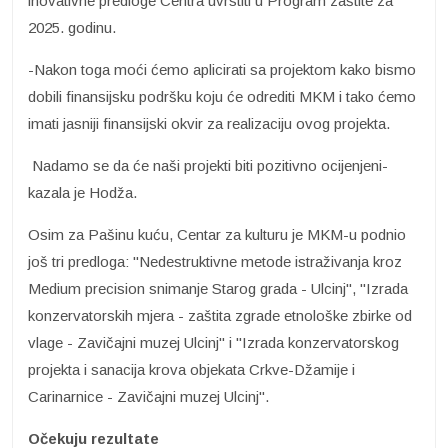
inovativne predloge Centra uvrstiti u Program zaštite za
2025. godinu.
-Nakon toga moći ćemo aplicirati sa projektom kako bismo
dobili finansijsku podršku koju će odrediti MKM i tako ćemo
imati jasniji finansijski okvir za realizaciju ovog projekta.
Nadamo se da će naši projekti biti pozitivno ocijenjeni-
kazala je Hodža.
Osim za Pašinu kuću, Centar za kulturu je MKM-u podnio
još tri predloga: "Nedestruktivne metode istraživanja kroz
Medium precision snimanje Starog grada - Ulcinj", "Izrada
konzervatorskih mjera - zaštita zgrade etnološke zbirke od
vlage - Zavičajni muzej Ulcinj" i "Izrada konzervatorskog
projekta i sanacija krova objekata Crkve-Džamije i
Carinarnice - Zavičajni muzej Ulcinj".
Očekuju rezultate