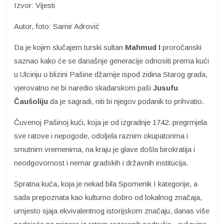
Izvor: Vijesti
Autor, foto: Samir Adrović
Da je kojim slučajem turski sultan
Mahmud I
proročanski
saznao kako će se današnje generacije odnositi prema kući
u Ulcinju u blizini Pašine džamije ispod zidina Starog grada,
vjerovatno ne bi naredio skadarskom paši
Jusufu
Čaušoliju
da je sagradi, niti bi njegov podanik to prihvatio.
Čuvenoj Pašinoj kući, koja je od izgradnje 1742. pregrmjela
sve ratove i nepogode, odoljela raznim okupatorima i
smutnim vremenima, na kraju je glave došla birokratija i
neodgovornost i nemar gradskih i državnih institucija.
Spratna kuća, koja je nekad bila Spomenik I kategorije, a
sada prepoznata kao kulturno dobro od lokalnog značaja,
umjesto sjaja ekvivalentnog istorijskom značaju, danas više