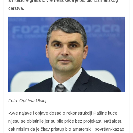
arhitekture grada iz vremena kada je bio dio Osmanskog
carstva.
Foto: Opština Ulcinj
-Sve najave i objave dosad o rekonstrukciji Pašine kuće
nijesu se obistinile jer su bile priče bez projekata. Nažalost,
čak mislim da je čitav pristup bio amaterski i površan-kazao