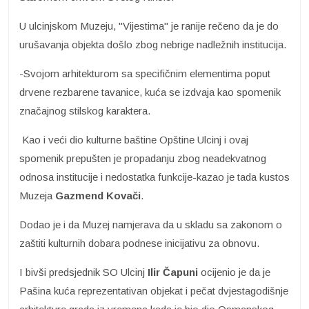
U ulcinjskom Muzeju, "Vijestima" je ranije rečeno da je do
urušavanja objekta došlo zbog nebrige nadležnih institucija.
-Svojom arhitekturom sa specifičnim elementima poput
drvene rezbarene tavanice, kuća se izdvaja kao spomenik
značajnog stilskog karaktera.
Kao i veći dio kulturne baštine Opštine Ulcinj i ovaj
spomenik prepušten je propadanju zbog neadekvatnog
odnosa institucije i nedostatka funkcije-kazao je tada kustos
Muzeja
Gazmend Kovači
.
Dodao je i da Muzej namjerava da u skladu sa zakonom o
zaštiti kulturnih dobara podnese inicijativu za obnovu.
I bivši predsjednik SO Ulcinj
Ilir Čapuni
ocijenio je da je
Pašina kuća reprezentativan objekat i pečat dvjestagodišnje