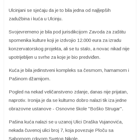
Ulcinjani se sjećaju da je to bila jedna od najljepših
zadužbina i kuća u Ulcinju.
Svojevremeno je bila pod jurisdikcijom Zavoda za zaštitu
spomenika kulture koji je izdvojio 12.000 eura za izradu
konzervatorskog projekta, ali se tu stalo, a novac nikad nije
upotrijebljen u svrhe za koje je bio predviđen.
Kuća je bila jedinstveni kompleks sa česmom, hamamom i
Pašinom džamijom.
Pogled na nekad veličanstveno zdanje, danas nije prijatan,
naprotiv. Ironija je da se kulturno dobro nalazi tik iza jedne
obrazovne ustanove - Osnovne škole "Boško Strugar".
Pašina kuća nalazi se u uzanoj Ulici Draška Vujanovića,
nekada čuvenoj ulici broj 7, koja povezuje Ploču sa
Sabornom crkvom Svetog Nikole.