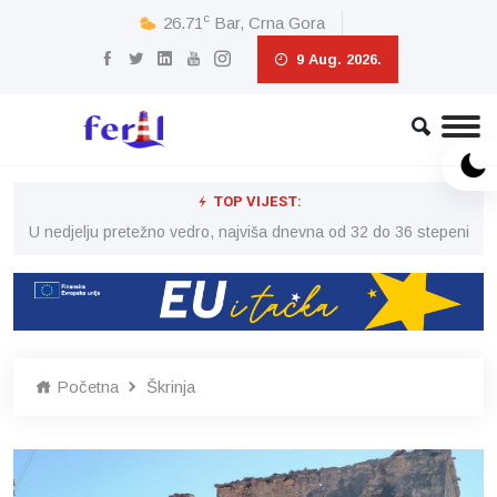
c
26.71
Bar, Crna Gora
9 Aug. 2026.
TOP VIJEST:
eni
U nedjelju pretežno vedro, najviša dnevna od 32 do 36 stepeni
U 
Početna
Škrinja