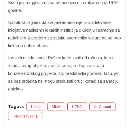
Kuća je pretrpjela znatna oštećenja i u zemljotresu iz 1979.
godine.
Nažalost, izgleda da svojevremeno nije bilo adekvatne
inicijative nadležnih lokalnih institucija u Ulcinju i saradnje sa
tadašnjim Zavodom za zaštitu spomenika kulture da se ovo
kulturno dobro obnovi.
Imajući u vidu stanje Pašine kuće, rizik od rušenja, kao i
značaj ovog objekta, poslali smo predlog za izradu
konzervatorskog projekta, što predstavlja početnu fazu, jer
se bez projekta ne mogu preduzeti drugi koraci za sanaciju
objekta-.
Tagovi:
Ulcinj
MKM
UZKD
Ilir Čapuni
Rekonstrukcija