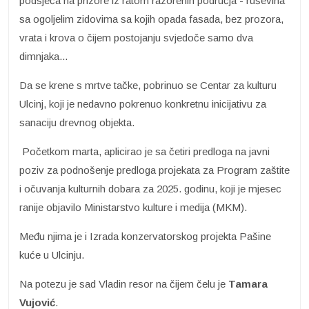
podsjeća na prizore iz ratom razorenih područja - ruševina
sa ogoljelim zidovima sa kojih opada fasada, bez prozora,
vrata i krova o čijem postojanju svjedoče samo dva
dimnjaka...
Da se krene s mrtve tačke, pobrinuo se Centar za kulturu
Ulcinj, koji je nedavno pokrenuo konkretnu inicijativu za
sanaciju drevnog objekta.
Početkom marta, aplicirao je sa četiri predloga na javni
poziv za podnošenje predloga projekata za Program zaštite
i očuvanja kulturnih dobara za 2025. godinu, koji je mjesec
ranije objavilo Ministarstvo kulture i medija (MKM).
Među njima je i Izrada konzervatorskog projekta Pašine
kuće u Ulcinju.
Na potezu je sad Vladin resor na čijem čelu je
Tamara
Vujović
.