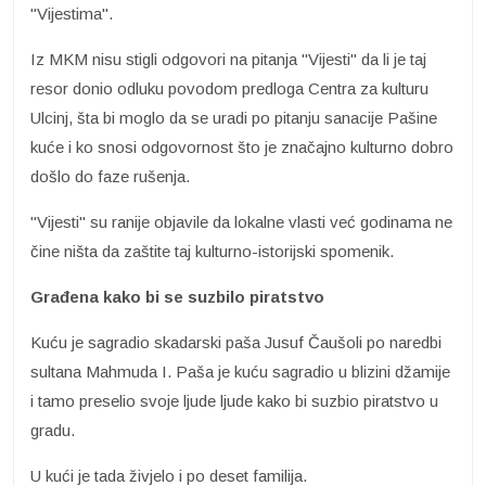
"Vijestima".
Iz MKM nisu stigli odgovori na pitanja "Vijesti" da li je taj
resor donio odluku povodom predloga Centra za kulturu
Ulcinj, šta bi moglo da se uradi po pitanju sanacije Pašine
kuće i ko snosi odgovornost što je značajno kulturno dobro
došlo do faze rušenja.
"Vijesti" su ranije objavile da lokalne vlasti već godinama ne
čine ništa da zaštite taj kulturno-istorijski spomenik.
Građena kako bi se suzbilo piratstvo
Kuću je sagradio skadarski paša Jusuf Čaušoli po naredbi
sultana Mahmuda I. Paša je kuću sagradio u blizini džamije
i tamo preselio svoje ljude ljude kako bi suzbio piratstvo u
gradu.
U kući je tada živjelo i po deset familija.