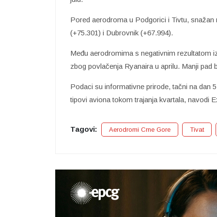
Pored aerodroma u Podgorici i Tivtu, snažan ras
(+75.301) i Dubrovnik (+67.994).
Među aerodromima s negativnim rezultatom iz
zbog povlačenja Ryanaira u aprilu. Manji pad bi
Podaci su informativne prirode, tačni na dan 5.
tipovi aviona tokom trajanja kvartala, navodi 
Tagovi:
Aerodromi Crne Gore
Tivat