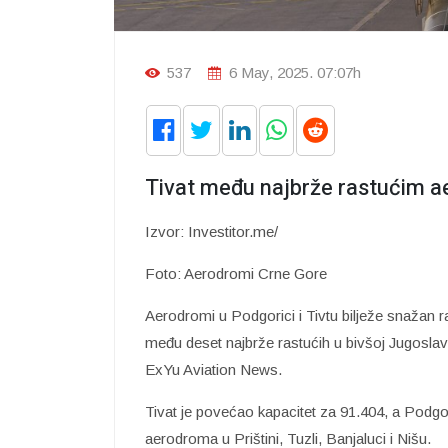
537
6 May, 2025. 07:07h
Tivat među najbrže rastućim 
Izvor: Investitor.me/
Foto: Aerodromi Crne Gore
Aerodromi u Podgorici i Tivtu bilježe snažan r
među deset najbrže rastućih u bivšoj Jugoslavij
ExYu Aviation News.
Tivat je povećao kapacitet za 91.404, a Podgor
aerodroma u Prištini, Tuzli, Banjaluci i Nišu.