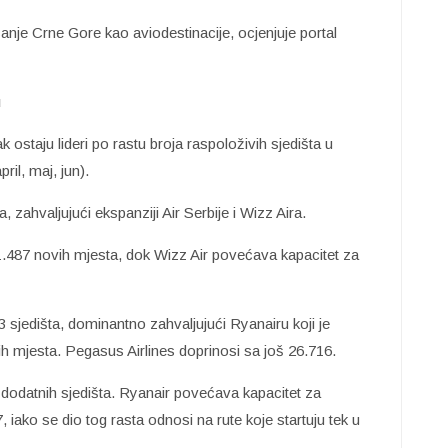
čanje Crne Gore kao aviodestinacije, ocjenjuje portal
u
ostaju lideri po rastu broja raspoloživih sjedišta u
il, maj, jun).
 zahvaljujući ekspanziji Air Serbije i Wizz Aira.
91.487 novih mjesta, dok Wizz Air povećava kapacitet za
 sjedišta, dominantno zahvaljujući Ryanairu koji je
nih mjesta. Pegasus Airlines doprinosi sa još 26.716.
dodatnih sjedišta. Ryanair povećava kapacitet za
, iako se dio tog rasta odnosi na rute koje startuju tek u