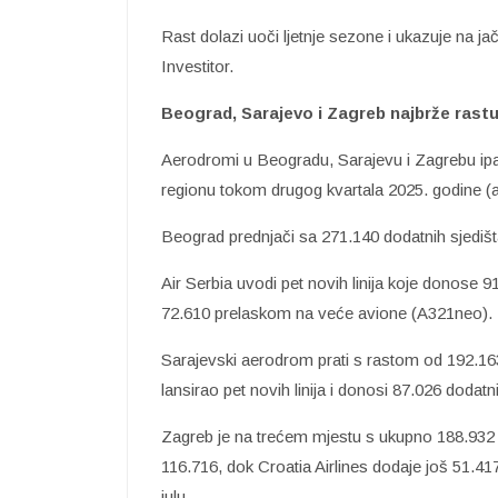
Rast dolazi uoči ljetnje sezone i ukazuje na ja
Investitor.
Beograd, Sarajevo i Zagreb najbrže rast
Aerodromi u Beogradu, Sarajevu i Zagrebu ipak 
regionu tokom drugog kvartala 2025. godine (apr
Beograd prednjači sa 271.140 dodatnih sjedišta,
Air Serbia uvodi pet novih linija koje donose 
72.610 prelaskom na veće avione (A321neo).
Sarajevski aerodrom prati s rastom od 192.163
lansirao pet novih linija i donosi 87.026 dodat
Zagreb je na trećem mjestu s ukupno 188.932 
116.716, dok Croatia Airlines dodaje još 51.417
julu.