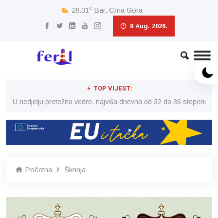
c
28.31
Bar, Crna Gora
8 Aug. 2026.
TOP VIJEST:
eni
U nedjelju pretežno vedro, najviša dnevna od 32 do 36 stepeni
U 
Početna
Škrinja