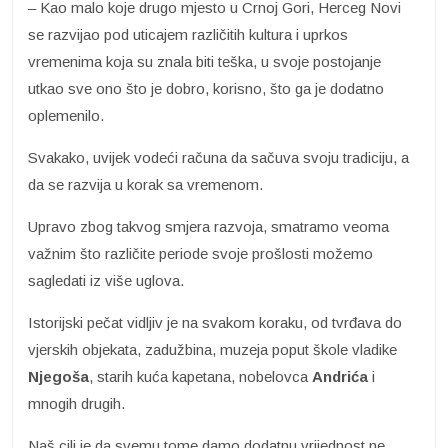
– Kao malo koje drugo mjesto u Crnoj Gori, Herceg Novi
se razvijao pod uticajem različitih kultura i uprkos
vremenima koja su znala biti teška, u svoje postojanje
utkao sve ono što je dobro, korisno, što ga je dodatno
oplemenilo.
Svakako, uvijek vodeći računa da sačuva svoju tradiciju, a
da se razvija u korak sa vremenom.
Upravo zbog takvog smjera razvoja, smatramo veoma
važnim što različite periode svoje prošlosti možemo
sagledati iz više uglova.
Istorijski pečat vidljiv je na svakom koraku, od tvrđava do
vjerskih objekata, zadužbina, muzeja poput škole vladike
Njegoša
, starih kuća kapetana, nobelovca
Andrića
i
mnogih drugih.
Naš cilj je da svemu tome damo dodatnu vrijednost ne