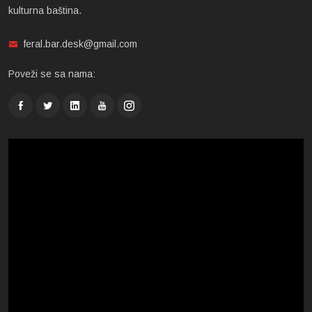
kulturna baština.
feral.bar.desk@gmail.com
Poveži se sa nama: