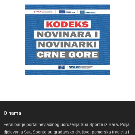
O nama
Feral.bar je portal nevladinog udruženja Sua Sponte iz Bara. Polja
djelovanja Sua Sponte su građansko društvo, pomorska tradicija i