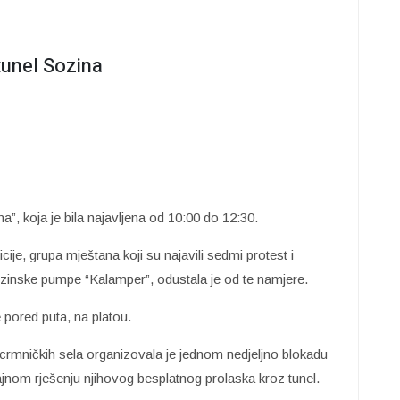
tunel Sozina
”, koja je bila najavljena od 10:00 do 12:30.
cije, grupa mještana koji su najavili sedmi protest i
enzinske pumpe “Kalamper”, odustala je od te namjere.
e pored puta, na platou.
rmničkih sela organizovala je jednom nedjeljno blokadu
ajnom rješenju njihovog besplatnog prolaska kroz tunel.