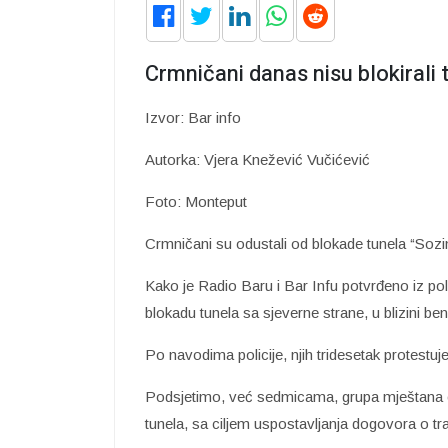
Crmničani danas nisu blokirali 
Izvor: Bar info
Autorka: Vjera Knežević Vučićević
Foto: Monteput
Crmničani su odustali od blokade tunela “Sozina
Kako je Radio Baru i Bar Infu potvrđeno iz poli
blokadu tunela sa sjeverne strane, u blizini b
Po navodima policije, njih tridesetak protestuj
Podsjetimo, već sedmicama, grupa mještana c
tunela, sa ciljem uspostavljanja dogovora o tr