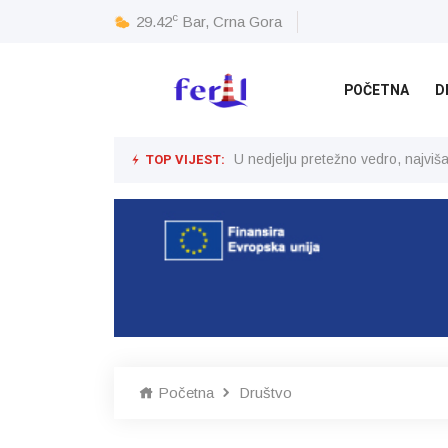
c
29.42
Bar, Crna Gora
POČETNA
D
TOP VIJEST:
U nedjelju pretežno vedro, najvi
Početna
Društvo