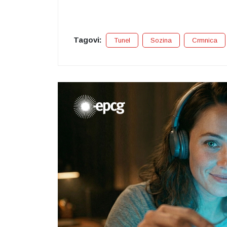
Tagovi:
Tunel
Sozina
Crmnica