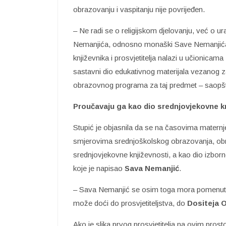
obrazovanju i vaspitanju nije povrijeđen.
– Ne radi se o religijskom djelovanju, već o ura
Nemanjića, odnosno monaški Save Nemanjića, 
književnika i prosvjetitelja nalazi u učionica
sastavni dio edukativnog materijala vezanog 
obrazovnog programa za taj predmet – saopšti
Proučavaju ga kao dio srednjovjekovne k
Stupić je objasnila da se na časovima maternj
smjerovima srednjoškolskog obrazovanja, obrađ
srednjovjekovne književnosti, a kao dio izbor
koje je napisao
Sava Nemanjić
.
– Sava Nemanjić se osim toga mora pomenuti i u
može doći do prosvjetiteljstva, do
Dositeja
O
Ako je slika prvog prosvjetitelja na ovim prost