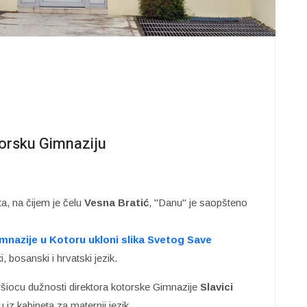
torsku Gimnaziju
ta, na čijem je čelu
Vesna Bratić
, "Danu" je saopšteno
imnazije u Kotoru ukloni slika Svetog Save
, bosanski i hrvatski jezik.
vršiocu dužnosti direktora kotorske Gimnazije
Slavici
iz kabineta za maternji jezik.