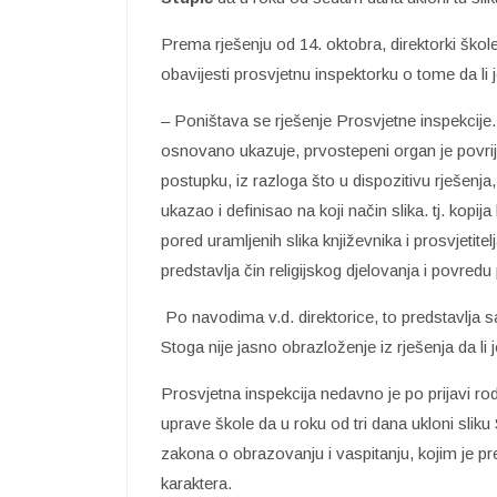
Prema rješenju od 14. oktobra, direktorki ško
obavijesti prosvjetnu inspektorku o tome da li
– Poništava se rješenje Prosvjetne inspekcije
osnovano ukazuje, prvostepeni organ je povrij
postupku, iz razloga što u dispozitivu rješenj
ukazao i definisao na koji način slika. tj. kopija
pored uramljenih slika književnika i prosvjetite
predstavlja čin religijskog djelovanja i povred
Po navodima v.d. direktorice, to predstavlja s
Stoga nije jasno obrazloženje iz rješenja da li je
Prosvjetna inspekcija nedavno je po prijavi rodi
uprave škole da u roku od tri dana ukloni slik
zakona o obrazovanju i vaspitanju, kojim je pr
karaktera.