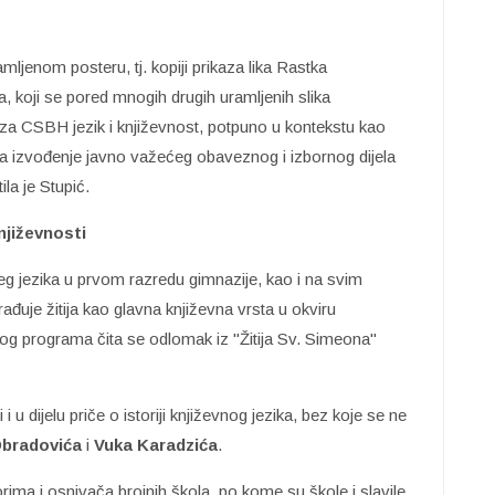
mljenom posteru, tj. kopiji prikaza lika Rastka
koji se pored mnogih drugih uramljenih slika
ma za CSBH jezik i književnost, potpuno u kontekstu kao
za izvođenje javno važećeg obaveznog i izbornog dijela
la je Stupić.
njiževnosti
eg jezika u prvom razredu gimnazije, kao i na svim
uje žitija kao glavna književna vrsta u okviru
nog programa čita se odlomak iz "Žitija Sv. Simeona"
 dijelu priče o istoriji književnog jezika, bez koje se ne
bradovića
i
Vuka
Karadzića
.
orima i osnivača brojnih škola, po kome su škole i slavile