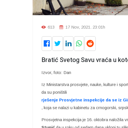
613
17 Nov, 2021. 23:01h
Bratić Svetog Savu vraća u ko
Izvor, foto: Dan
Iz Ministarstva prosvjete, nauke, kulture i spor
da su poništili
rješenje Prosvjetne inspekcije da se iz G
, koja se nalazi u kabinetu za crnogorski, srpski
Prosvjetna inspekcija je 16. oktobra naložila 
Stupić
da u roku od sedam dana ukloni tu sliku 