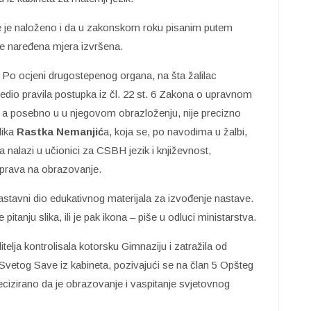
le je naloženo i da u zakonskom roku pisanim putem
 je naređena mjera izvršena.
. Po ocjeni drugostepenog organa, na šta žalilac
edio pravila postupka iz čl. 22 st. 6 Zakona o upravnom
a, a posebno u u njegovom obrazloženju, nije precizno
 lika
Rastka Nemanjić
a, koja se, po navodima u žalbi,
lja nalazi u učionici za CSBH jezik i književnost,
u prava na obrazovanje.
astavni dio edukativnog materijala za izvođenje nastave.
 pitanju slika, ili je pak ikona – piše u odluci ministarstva.
telja kontrolisala kotorsku Gimnaziju i zatražila od
u Svetog Save iz kabineta, pozivajući se na član 5 Opšteg
ecizirano da je obrazovanje i vaspitanje svjetovnog