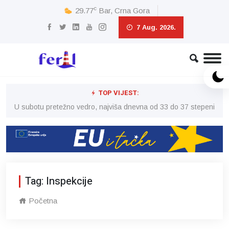
c
29.77
Bar, Crna Gora
7 Aug. 2026.
TOP VIJEST:
eni
U subotu pretežno vedro, najviša dnevna od 33 do 37 stepeni
U 
Tag: Inspekcije
Početna