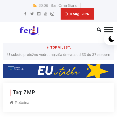
c
26.08
Bar, Crna Gora
8 Aug. 2026.
TOP VIJEST:
eni
U subotu pretežno vedro, najviša dnevna od 33 do 37 stepeni
U 
Tag: ZMP
Početna