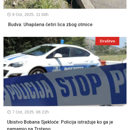
9 Oct, 2025. 11:00h
Budva: Uhapšena četiri lica zbog otmice
Društvo
7 Oct, 2025. 06:22h
Ubistvo Bobana Sjekloće: Policija istražuje ko ga je
namamio na Trsteno