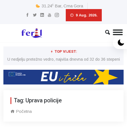
c
31.24
Bar, Crna Gora
9 Aug. 2026.
TOP VIJEST:
eni
U nedjelju pretežno vedro, najviša dnevna od 32 do 36 stepeni
U 
Tag: Uprava policije
Početna