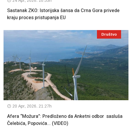
24 Apr, 2026. 10:53h
Sastanak ZKO: Istorijska šansa da Crna Gora privede
kraju proces pristupanja EU
Društvo
20 Apr, 2026. 21:27h
Afera “Možura”: Predloženo da Anketni odbor sasluša
Čelebića, Popovića... (VIDEO)