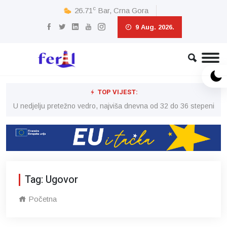
c
26.71
Bar, Crna Gora
9 Aug. 2026.
TOP VIJEST:
eni
U nedjelju pretežno vedro, najviša dnevna od 32 do 36 stepeni
U 
Tag: Ugovor
Početna