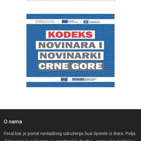
O nama
Feral.bar je portal nevladinog udruženja Sua Sponte iz Bara. Polja