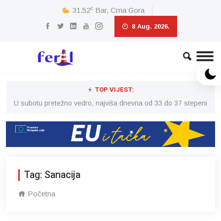
c
31.52
Bar, Crna Gora
8 Aug. 2026.
TOP VIJEST:
eni
U subotu pretežno vedro, najviša dnevna od 33 do 37 stepeni
U 
Tag: Sanacija
Početna