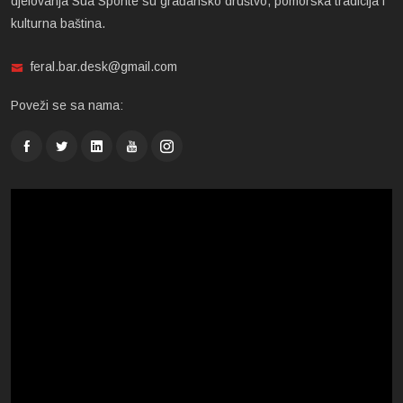
djelovanja Sua Sponte su građansko društvo, pomorska tradicija i
kulturna baština.
feral.bar.desk@gmail.com
Poveži se sa nama: